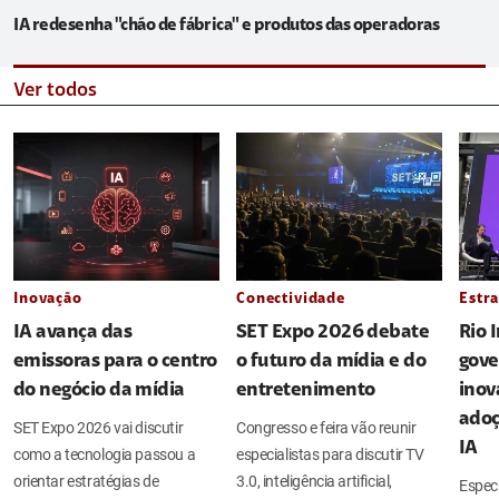
IA redesenha "chão de fábrica" e produtos das operadoras
Ver todos
Inovação
Conectividade
Estra
IA avança das
SET Expo 2026 debate
Rio 
emissoras para o centro
o futuro da mídia e do
gove
do negócio da mídia
entretenimento
inov
adoç
SET Expo 2026 vai discutir
Congresso e feira vão reunir
IA
como a tecnologia passou a
especialistas para discutir TV
orientar estratégias de
3.0, inteligência artificial,
Espec