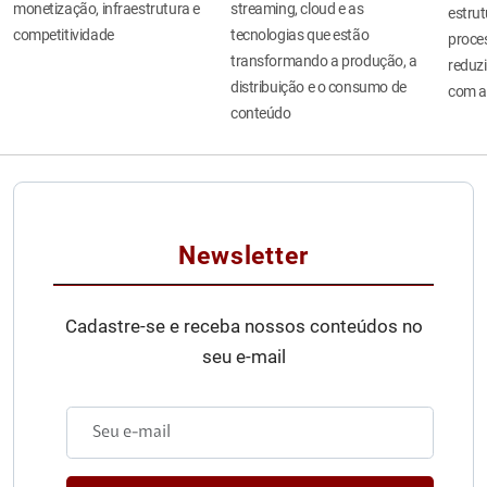
monetização, infraestrutura e
streaming, cloud e as
estru
competitividade
tecnologias que estão
proces
transformando a produção, a
reduzi
distribuição e o consumo de
com a
conteúdo
Newsletter
Cadastre-se e receba nossos conteúdos no
seu e-mail