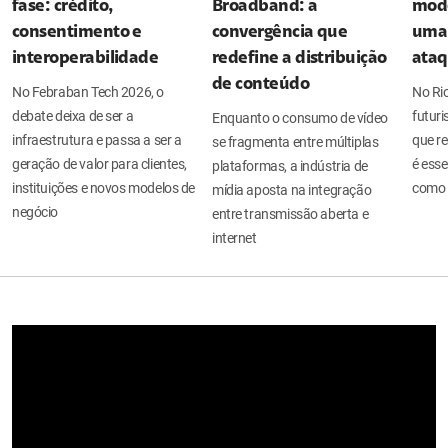
fase: crédito,
Broadband: a
mode
consentimento e
convergência que
uma 
interoperabilidade
redefine a distribuição
ata
de conteúdo
No Febraban Tech 2026, o
No Ri
debate deixa de ser a
futuri
Enquanto o consumo de vídeo
infraestrutura e passa a ser a
que re
se fragmenta entre múltiplas
geração de valor para clientes,
é esse
plataformas, a indústria de
instituições e novos modelos de
como 
mídia aposta na integração
negócio
entre transmissão aberta e
internet