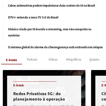
Cabos submarinos podem impulsionar data centers de IA no Brasil
DTV+: entenda a nova TV 3.0 do Brasil
Música criada por IA inunda o streaming, mas não conquista os
ouvintes
O sistema global de alarme da cibersegurança está entrando em colapso
Podcast
Vídeos
Infográficos
Quizzes
E-books
E-book
E-
Redes Privativas 5G: do
Ci
planejamento à operação
c