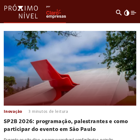
search
invert_colors
Inovação
3
minutos de leitura
SP2B 2026: programação, palestrantes e como
participar do evento em São Paulo
Durante os oito dias, o parque receberá conferências, painéis,