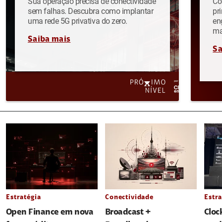
Sua operação precisa de conectividade
Co
sem falhas. Descubra como implantar
pr
uma rede 5G privativa do zero.
en
ma
Saiba mais
Sa
Estratégia
Conectividade
Estra
Open Finance em nova
Broadcast +
Cloc