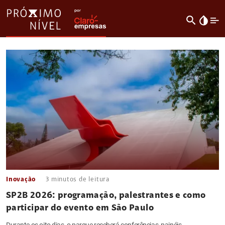
search
invert_colors
Inovação
3
minutos de leitura
SP2B 2026: programação, palestrantes e como
participar do evento em São Paulo
Durante os oito dias, o parque receberá conferências, painéis,