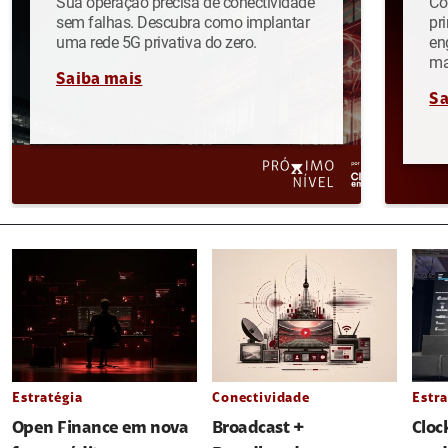
Sua operação precisa de conectividade
Co
sem falhas. Descubra como implantar
pr
uma rede 5G privativa do zero.
en
ma
Saiba mais
Sa
Estratégia
Conectividade
Estra
Open Finance em nova
Broadcast +
Cloc