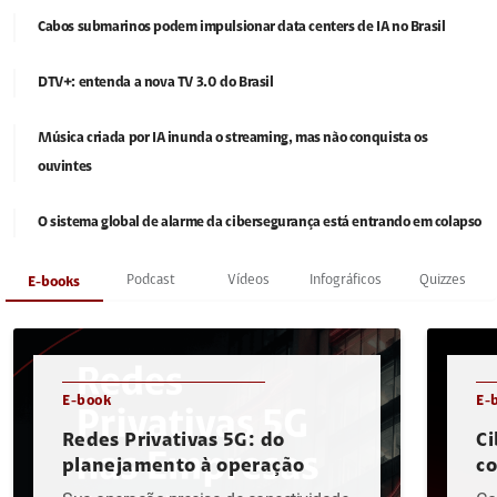
Cabos submarinos podem impulsionar data centers de IA no Brasil
DTV+: entenda a nova TV 3.0 do Brasil
Música criada por IA inunda o streaming, mas não conquista os
ouvintes
O sistema global de alarme da cibersegurança está entrando em colapso
Podcast
Vídeos
Infográficos
Quizzes
E-books
E-book
E-
Redes Privativas 5G: do
Ci
planejamento à operação
c