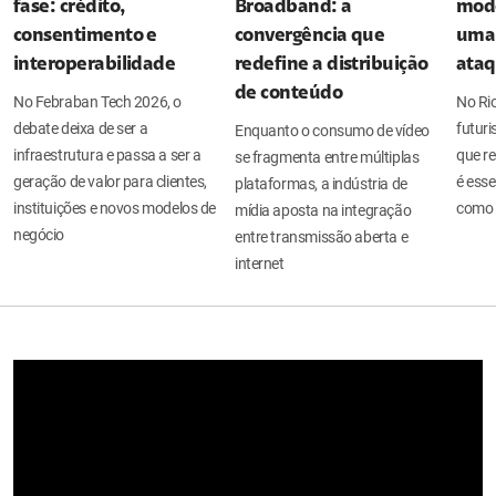
fase: crédito,
Broadband: a
mode
consentimento e
convergência que
uma 
interoperabilidade
redefine a distribuição
ata
de conteúdo
No Febraban Tech 2026, o
No Ri
debate deixa de ser a
futuri
Enquanto o consumo de vídeo
infraestrutura e passa a ser a
que re
se fragmenta entre múltiplas
geração de valor para clientes,
é esse
plataformas, a indústria de
instituições e novos modelos de
como 
mídia aposta na integração
negócio
entre transmissão aberta e
internet