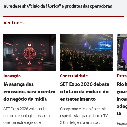
IA redesenha "chão de fábrica" e produtos das operadoras
Ver todos
Inovação
Conectividade
Estra
IA avança das
SET Expo 2026 debate
Rio 
emissoras para o centro
o futuro da mídia e do
gove
do negócio da mídia
entretenimento
inov
adoç
SET Expo 2026 vai discutir
Congresso e feira vão reunir
IA
como a tecnologia passou a
especialistas para discutir TV
orientar estratégias de
3.0, inteligência artificial,
Espec