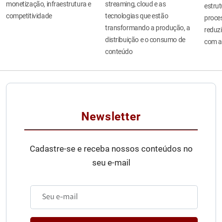
monetização, infraestrutura e
streaming, cloud e as
estru
competitividade
tecnologias que estão
proces
transformando a produção, a
reduzi
distribuição e o consumo de
com a
conteúdo
Newsletter
Cadastre-se e receba nossos conteúdos no
seu e-mail