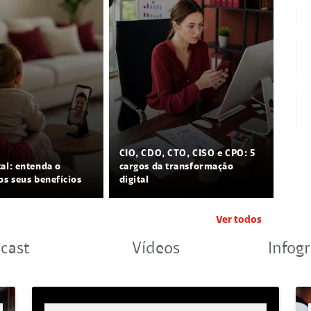
CIO, CDO, CTO, CISO e CPO: 5
tal: entenda o
cargos da transformação
os seus benefícios
digital
Ver todos
cast
Vídeos
Infogr