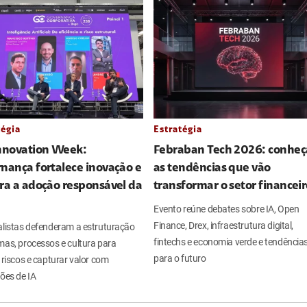
tégia
Estratégia
Innovation Week:
Febraban Tech 2026: conheç
nança fortalece inovação e
as tendências que vão
ra a adoção responsável da
transformar o setor financei
Evento reúne debates sobre IA, Open
Finance, Drex, infraestrutura digital,
alistas defenderam a estruturação
fintechs e economia verde e tendência
mas, processos e cultura para
para o futuro
 riscos e capturar valor com
ões de IA