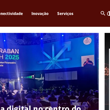
search
invert_c
nectividade
Inovação
Serviços
a digital no centro do