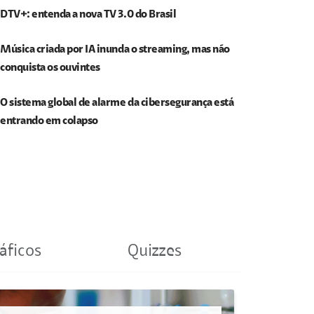
DTV+: entenda a nova TV 3.0 do Brasil
Música criada por IA inunda o streaming, mas não
conquista os ouvintes
O sistema global de alarme da cibersegurança está
entrando em colapso
áficos
Quizzes