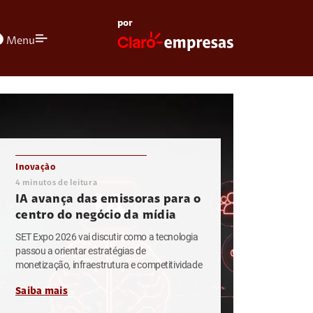
por
olors
Menu
Inovação
4
minutos de leitura
IA avança das emissoras para o
centro do negócio da mídia
SET Expo 2026 vai discutir como a tecnologia
passou a orientar estratégias de
monetização, infraestrutura e competitividade
Saiba mais