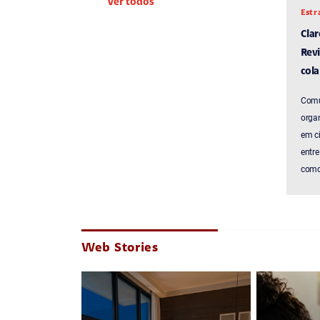
Ver todos
Estr
Cla
Revi
cola
Comu
organ
em c
entre
como 
Web Stories