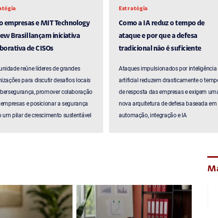
atégia
Estratégia
ro empresas e MIT Technology
Como a IA reduz o tempo de
ew Brasil lançam iniciativa
ataque e por que a defesa
borativa de CISOs
tradicional não é suficiente
nidade reúne líderes de grandes
Ataques impulsionados por inteligência
izações para discutir desafios locais
artificial reduzem drasticamente o temp
ibersegurança, promover colaboração
de resposta das empresas e exigem um
 empresas e posicionar a segurança
nova arquitetura de defesa baseada em
um pilar de crescimento sustentável
automação, integração e IA
Ma