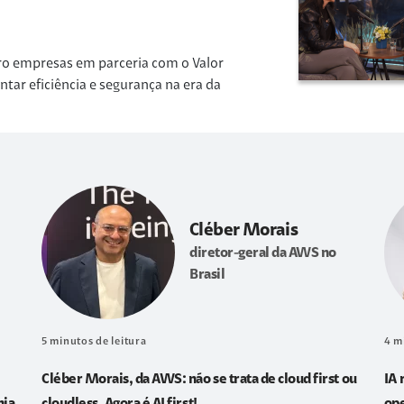
ro empresas em parceria com o Valor
r eficiência e segurança na era da
Cléber Morais
diretor-geral da AWS no
Brasil
5
minutos de leitura
4
m
Cléber Morais, da AWS: não se trata de cloud first ou
IA 