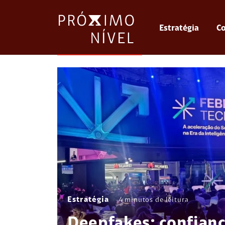
Estratégia
Co
Estratégia
4
minutos de leitura
Deepfakes: confianç