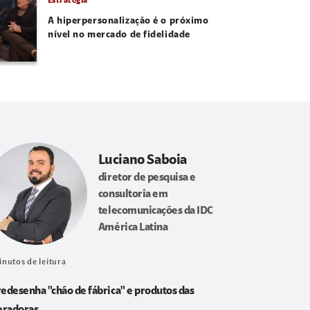
Estratégia
A hiperpersonalização é o próximo
nível no mercado de fidelidade
Luciano Saboia
diretor de pesquisa e
consultoria em
telecomunicações da IDC
América Latina
inutos de leitura
redesenha "chão de fábrica" e produtos das