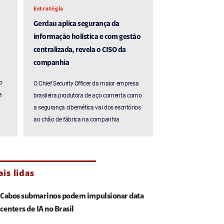
Estratégia
Gerdau aplica segurança da
informação holística e com gestão
centralizada, revela o CISO da
companhia
o
O Chief Security Officer da maior empresa
a
brasileira produtora de aço comenta como
a segurança cibernética vai dos escritórios
ao chão de fábrica na companhia
is lidas
Cabos submarinos podem impulsionar data
centers de IA no Brasil