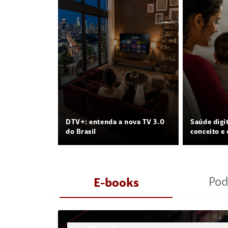
DTV+: entenda a nova TV 3.0
Saúde digi
do Brasil
conceito e 
Pod
E-books