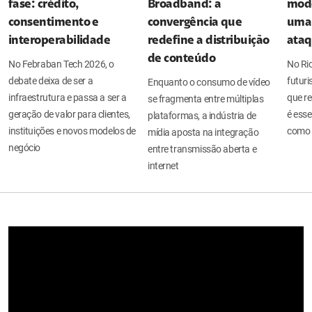
fase: crédito,
Broadband: a
mode
consentimento e
convergência que
uma 
interoperabilidade
redefine a distribuição
ata
de conteúdo
No Febraban Tech 2026, o
No Ri
debate deixa de ser a
futuri
Enquanto o consumo de vídeo
infraestrutura e passa a ser a
que re
se fragmenta entre múltiplas
geração de valor para clientes,
é esse
plataformas, a indústria de
instituições e novos modelos de
como 
mídia aposta na integração
negócio
entre transmissão aberta e
internet