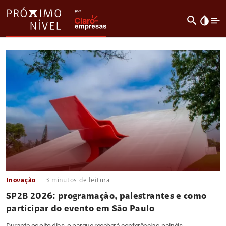
search
invert_colors
Inovação
3
minutos de leitura
SP2B 2026: programação, palestrantes e como
participar do evento em São Paulo
Durante os oito dias, o parque receberá conferências, painéis,