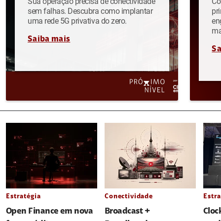
Sua operação precisa de conectividade
Co
sem falhas. Descubra como implantar
pr
uma rede 5G privativa do zero.
en
ma
Saiba mais
Sa
Estratégia
Conectividade
Estra
Open Finance em nova
Broadcast +
Cloc