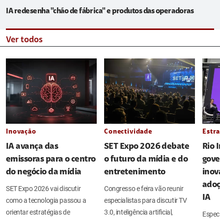
IA redesenha "chão de fábrica" e produtos das operadoras
Ver todos
Inovação
Conectividade
Estra
IA avança das
SET Expo 2026 debate
Rio 
emissoras para o centro
o futuro da mídia e do
gove
do negócio da mídia
entretenimento
inov
adoç
SET Expo 2026 vai discutir
Congresso e feira vão reunir
IA
como a tecnologia passou a
especialistas para discutir TV
orientar estratégias de
3.0, inteligência artificial,
Espec