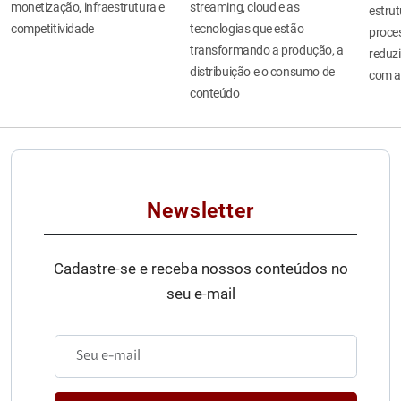
monetização, infraestrutura e
streaming, cloud e as
estru
competitividade
tecnologias que estão
proces
transformando a produção, a
reduzi
distribuição e o consumo de
com a
conteúdo
Newsletter
Cadastre-se e receba nossos conteúdos no
seu e-mail