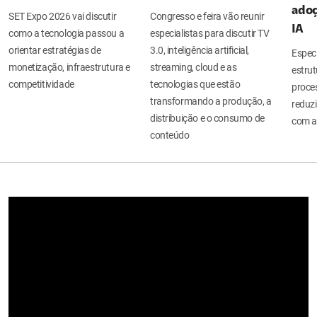
adoç
SET Expo 2026 vai discutir
Congresso e feira vão reunir
IA
como a tecnologia passou a
especialistas para discutir TV
orientar estratégias de
3.0, inteligência artificial,
Espec
monetização, infraestrutura e
streaming, cloud e as
estru
competitividade
tecnologias que estão
proces
transformando a produção, a
reduzi
distribuição e o consumo de
com a
conteúdo