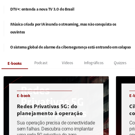
DTV+: entenda a nova TV 3.0 do Brasil
Música criada por IA inunda o streaming, mas não conquista os
ouvintes
O sistema global de alarme da cibersegurança está entrando em colapso
Podcast
Vídeos
Infográficos
Quizzes
E-books
E-book
E-
Redes Privativas 5G: do
Ci
planejamento à operação
c
Sua operação precisa de conectividade
Co
sem falhas. Descubra como implantar
pr
uma rede 5G privativa do zero.
en