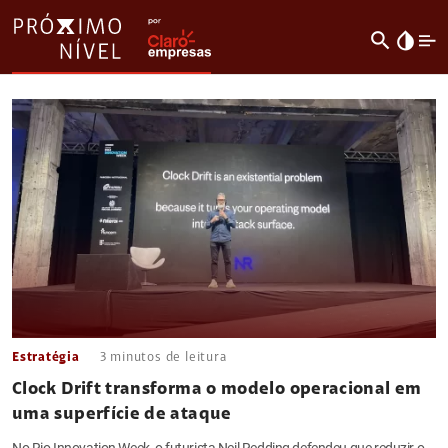
search
invert_colors
Estratégia
3
minutos de leitura
Clock Drift transforma o modelo operacional em
uma superfície de ataque
No Rio Innovation Week, o futurista Neil Redding defendeu que reduzir o