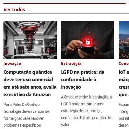
Ver todos
Inovação
Estratégia
Cone
Computação quântica
LGPD na prática: da
IoT 
deve ter uso comercial
conformidade à
máq
em até sete anos, avalia
inovação
cres
executivo da Amazon
que 
Além de atender à legislação, a
LGPD pode se tornar uma
Para Peter DeSantis, a
Expan
estratégia de segurança,
tecnologia deve avançar de
intel
confiança digital e geração de
forma gradual e resolver
por in
valor
problemas específicos
desen