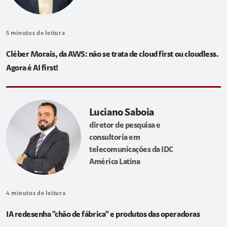
5
minutos de leitura
Cléber Morais, da AWS: não se trata de cloud first ou cloudless.
Agora é AI first!
Luciano Saboia
diretor de pesquisa e
consultoria em
telecomunicações da IDC
América Latina
4
minutos de leitura
IA redesenha "chão de fábrica" e produtos das operadoras