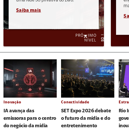
ma
Saiba mais
Sa
Inovação
Conectividade
Estra
IA avança das
SET Expo 2026 debate
Rio 
emissoras para o centro
o futuro da mídia e do
gove
do negócio da mídia
entretenimento
inov