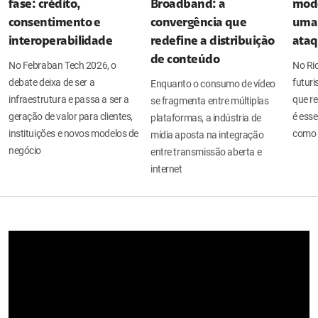
fase: crédito,
Broadband: a
mode
consentimento e
convergência que
uma 
interoperabilidade
redefine a distribuição
ata
de conteúdo
No Febraban Tech 2026, o
No Ri
debate deixa de ser a
futuri
Enquanto o consumo de vídeo
infraestrutura e passa a ser a
que re
se fragmenta entre múltiplas
geração de valor para clientes,
é esse
plataformas, a indústria de
instituições e novos modelos de
como 
mídia aposta na integração
negócio
entre transmissão aberta e
internet