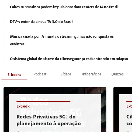
Cabos submarinos podem impulsionar data centers de IA no Brasil
DTV+: entenda a nova TV 3.0 do Brasil
Música criada por IA inunda o streaming, mas não conquista os
ouvintes
O sistema global de alarme da cibersegurança está entrando em colapso
Podcast
Vídeos
Infográficos
Quizzes
E-books
E-book
E-
Redes Privativas 5G: do
Ci
planejamento à operação
c