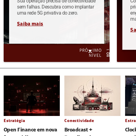
Sua operação precisa de conectividade
Co
sem falhas. Descubra como implantar
pr
uma rede 5G privativa do zero.
en
ma
Saiba mais
Sa
Estratégia
Conectividade
Estra
Open Finance em nova
Broadcast +
Cloc