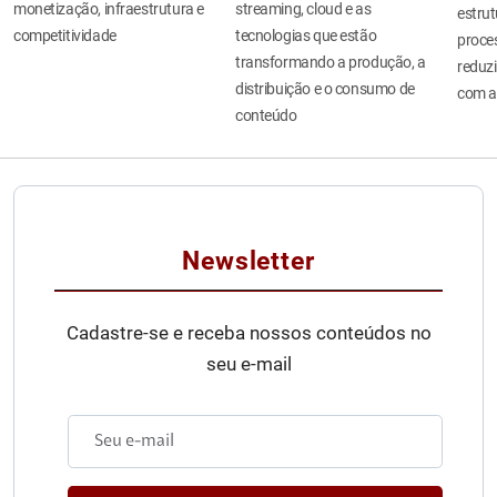
monetização, infraestrutura e
streaming, cloud e as
estru
competitividade
tecnologias que estão
proces
transformando a produção, a
reduzi
distribuição e o consumo de
com a
conteúdo
Newsletter
Cadastre-se e receba nossos conteúdos no
seu e-mail