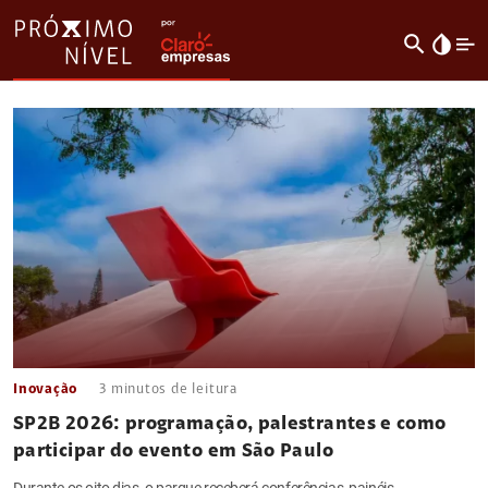
search
invert_colors
Inovação
3
minutos de leitura
SP2B 2026: programação, palestrantes e como
participar do evento em São Paulo
Durante os oito dias, o parque receberá conferências, painéis,