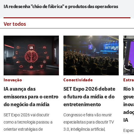
IA redesenha "chão de fábrica" e produtos das operadoras
Ver todos
Inovação
Conectividade
Estra
IA avança das
SET Expo 2026 debate
Rio 
emissoras para o centro
o futuro da mídia e do
gove
do negócio da mídia
entretenimento
inov
adoç
SET Expo 2026 vai discutir
Congresso e feira vão reunir
IA
como a tecnologia passou a
especialistas para discutir TV
orientar estratégias de
3.0, inteligência artificial,
Espec