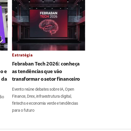
Estratégia
Febraban Tech 2026: conheça
o e
as tendências que vão
l da
transformar o setor financeiro
Evento reúne debates sobre IA, Open
Finance, Drex, infraestrutura digital,
ção
fintechs e economia verde e tendências
para o futuro