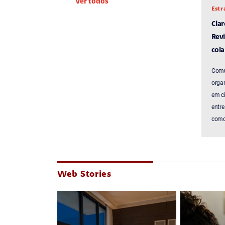
Ver todos
Estr
Cla
Revi
cola
Comu
organ
em c
entre
como 
Web Stories