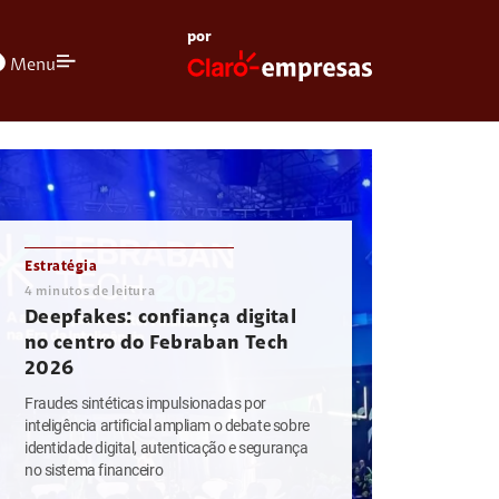
por
olors
Menu
Estratégia
4
minutos de leitura
Deepfakes: confiança digital
no centro do Febraban Tech
2026
Fraudes sintéticas impulsionadas por
inteligência artificial ampliam o debate sobre
identidade digital, autenticação e segurança
no sistema financeiro