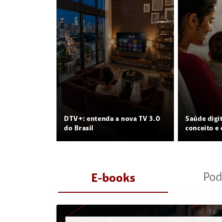
DTV+: entenda a nova TV 3.0
Saúde digi
do Brasil
conceito e 
Pod
E-books