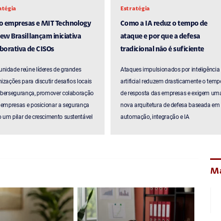
atégia
Estratégia
ro empresas e MIT Technology
Como a IA reduz o tempo de
ew Brasil lançam iniciativa
ataque e por que a defesa
borativa de CISOs
tradicional não é suficiente
nidade reúne líderes de grandes
Ataques impulsionados por inteligência
izações para discutir desafios locais
artificial reduzem drasticamente o temp
ibersegurança, promover colaboração
de resposta das empresas e exigem um
 empresas e posicionar a segurança
nova arquitetura de defesa baseada em
um pilar de crescimento sustentável
automação, integração e IA
Ma