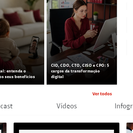
CIO, CDO, CTO, CISO e CPO: 5
tal: entenda o
cargos da transformação
os seus benefícios
digital
Ver todos
cast
Vídeos
Infogr