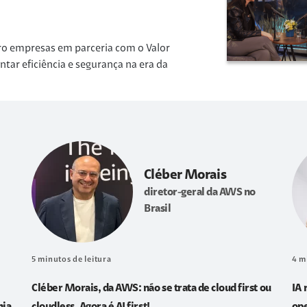
ro empresas em parceria com o Valor
r eficiência e segurança na era da
Cléber Morais
diretor-geral da AWS no
Brasil
5
minutos de leitura
4
m
Cléber Morais, da AWS: não se trata de cloud first ou
IA 