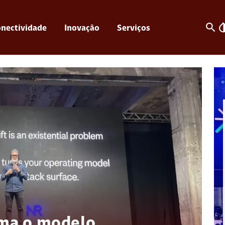
search
invert_c
nectividade
Inovação
Serviços
rma o modelo