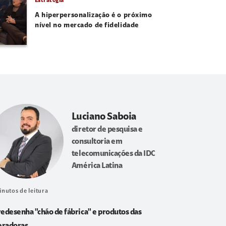
Estratégia
A hiperpersonalização é o próximo
nível no mercado de fidelidade
Luciano Saboia
diretor de pesquisa e
consultoria em
telecomunicações da IDC
América Latina
inutos de leitura
redesenha "chão de fábrica" e produtos das