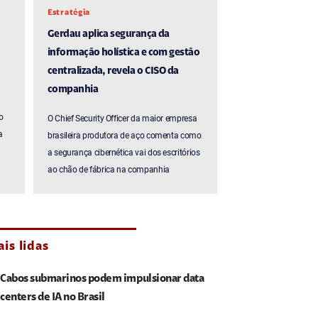
Estratégia
Gerdau aplica segurança da
informação holística e com gestão
centralizada, revela o CISO da
companhia
o
O Chief Security Officer da maior empresa
a
brasileira produtora de aço comenta como
a segurança cibernética vai dos escritórios
ao chão de fábrica na companhia
is lidas
Cabos submarinos podem impulsionar data
centers de IA no Brasil