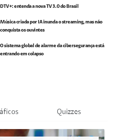
DTV+: entenda a nova TV 3.0 do Brasil
Música criada por IA inunda o streaming, mas não
conquista os ouvintes
O sistema global de alarme da cibersegurança está
entrando em colapso
áficos
Quizzes