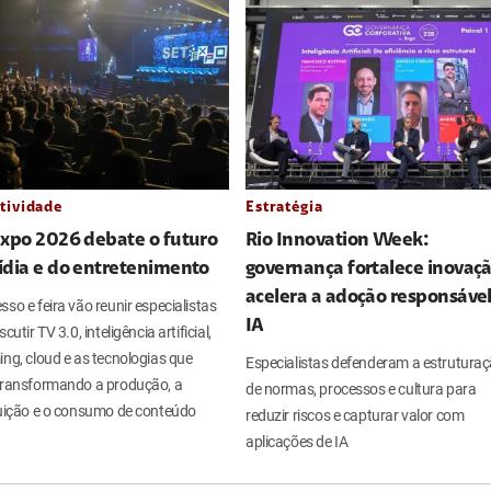
tividade
Estratégia
Expo 2026 debate o futuro
Rio Innovation Week:
ídia e do entretenimento
governança fortalece inovaçã
acelera a adoção responsáve
so e feira vão reunir especialistas
IA
cutir TV 3.0, inteligência artificial,
ng, cloud e as tecnologias que
Especialistas defenderam a estrutura
transformando a produção, a
de normas, processos e cultura para
buição e o consumo de conteúdo
reduzir riscos e capturar valor com
aplicações de IA