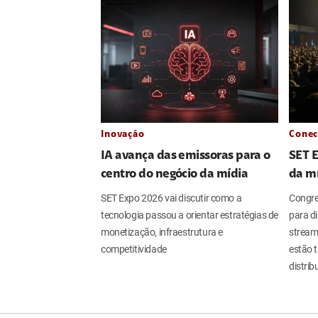
Inovação
Conec
IA avança das emissoras para o
SET 
centro do negócio da mídia
da m
SET Expo 2026 vai discutir como a
Congres
tecnologia passou a orientar estratégias de
para dis
monetização, infraestrutura e
streami
competitividade
estão 
distri