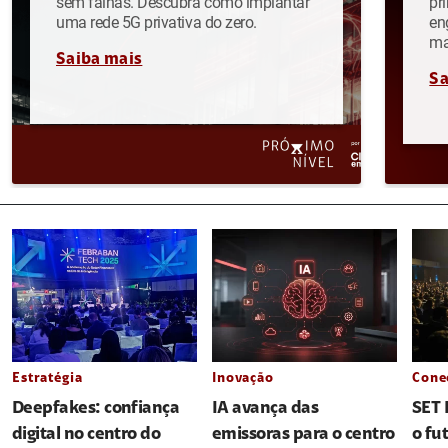
sem falhas. Descubra como implantar
pr
uma rede 5G privativa do zero.
en
ma
Saiba mais
Sa
Estratégia
Inovação
Cone
Deepfakes: confiança
IA avança das
SET 
digital no centro do
emissoras para o centro
o fu