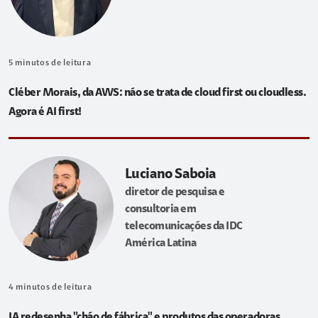
5
minutos de leitura
Cléber Morais, da AWS: não se trata de cloud first ou cloudless.
Agora é AI first!
Luciano Saboia
diretor de pesquisa e
consultoria em
telecomunicações da IDC
América Latina
4
minutos de leitura
IA redesenha "chão de fábrica" e produtos das operadoras