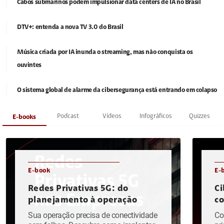
Cabos submarinos podem impulsionar data centers de IA no Brasil
DTV+: entenda a nova TV 3.0 do Brasil
Música criada por IA inunda o streaming, mas não conquista os
ouvintes
O sistema global de alarme da cibersegurança está entrando em colapso
Podcast
Vídeos
Infográficos
Quizzes
E-books
E-book
E-
Redes Privativas 5G: do
Ci
planejamento à operação
c
Sua operação precisa de conectividade
Co