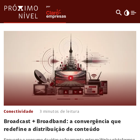
search
invert_colors
Conectividade
3
minutos de leitura
Broadcast + Broadband: a convergência que
redefine a distribuição de conteúdo
Enquanto o consumo de vídeo se fragmenta entre múltiplas plataformas,