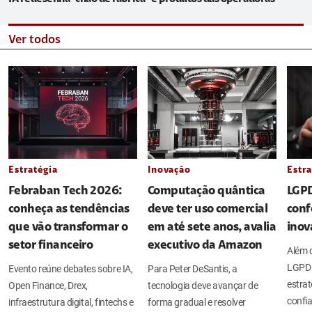
Ver todos
Estratégia
Inovação
Estra
Febraban Tech 2026:
Computação quântica
LGPD
conheça as tendências
deve ter uso comercial
conf
que vão transformar o
em até sete anos, avalia
inov
setor financeiro
executivo da Amazon
Além d
LGPD 
Evento reúne debates sobre IA,
Para Peter DeSantis, a
estrat
Open Finance, Drex,
tecnologia deve avançar de
confia
infraestrutura digital, fintechs e
forma gradual e resolver