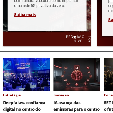
sem falhas. Descubra como implantar
pr
uma rede 5G privativa do zero.
en
ma
Saiba mais
Sa
Estratégia
Inovação
Cone
Deepfakes: confiança
IA avança das
SET 
digital no centro do
emissoras para o centro
o fu