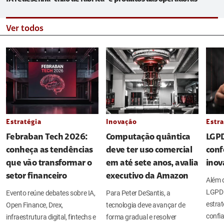
Ver todos
Estratégia
Inovação
Estra
Febraban Tech 2026:
Computação quântica
LGPD
conheça as tendências
deve ter uso comercial
conf
que vão transformar o
em até sete anos, avalia
inov
setor financeiro
executivo da Amazon
Além d
LGPD 
Evento reúne debates sobre IA,
Para Peter DeSantis, a
estrat
Open Finance, Drex,
tecnologia deve avançar de
confia
infraestrutura digital, fintechs e
forma gradual e resolver