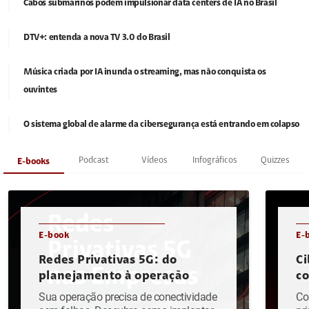
Cabos submarinos podem impulsionar data centers de IA no Brasil
DTV+: entenda a nova TV 3.0 do Brasil
Música criada por IA inunda o streaming, mas não conquista os
ouvintes
O sistema global de alarme da cibersegurança está entrando em colapso
Podcast
Vídeos
Infográficos
Quizzes
E-books
E-book
E-
Redes Privativas 5G: do
Ci
planejamento à operação
c
Sua operação precisa de conectividade
Co