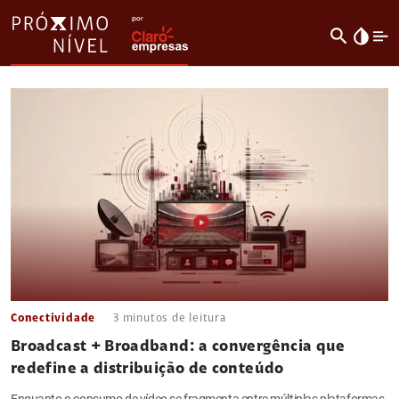
search
invert_colors
Conectividade
3
minutos de leitura
Broadcast + Broadband: a convergência que
redefine a distribuição de conteúdo
Enquanto o consumo de vídeo se fragmenta entre múltiplas plataformas,