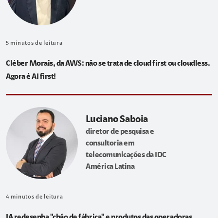
5
minutos de leitura
Cléber Morais, da AWS: não se trata de cloud first ou cloudless.
Agora é AI first!
Luciano Saboia
diretor de pesquisa e
consultoria em
telecomunicações da IDC
América Latina
4
minutos de leitura
IA redesenha "chão de fábrica" e produtos das operadoras