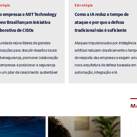
atégia
Estratégia
ro empresas e MIT Technology
Como a IA reduz o tempo de
ew Brasil lançam iniciativa
ataque e por que a defesa
borativa de CISOs
tradicional não é suficiente
nidade reúne líderes de grandes
Ataques impulsionados por inteligência
izações para discutir desafios locais
artificial reduzem drasticamente o temp
ibersegurança, promover colaboração
de resposta das empresas e exigem um
 empresas e posicionar a segurança
nova arquitetura de defesa baseada em
um pilar de crescimento sustentável
automação, integração e IA
Ma