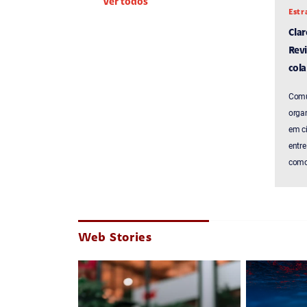
Ver todos
Estr
Cla
Revi
cola
Comu
organ
em c
entre
como 
Web Stories