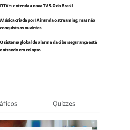
DTV+: entenda a nova TV 3.0 do Brasil
Música criada por IA inunda o streaming, mas não
conquista os ouvintes
O sistema global de alarme da cibersegurança está
entrando em colapso
áficos
Quizzes