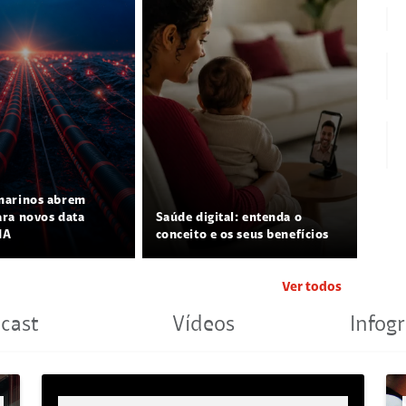
marinos abrem
ra novos data
Saúde digital: entenda o
IA
conceito e os seus benefícios
Ver todos
cast
Vídeos
Infogr