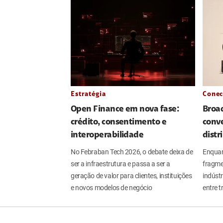
Estratégia
Conec
Open Finance em nova fase:
Broa
crédito, consentimento e
conve
interoperabilidade
distr
No Febraban Tech 2026, o debate deixa de
Enquan
ser a infraestrutura e passa a ser a
fragme
geração de valor para clientes, instituições
indúst
e novos modelos de negócio
entre t