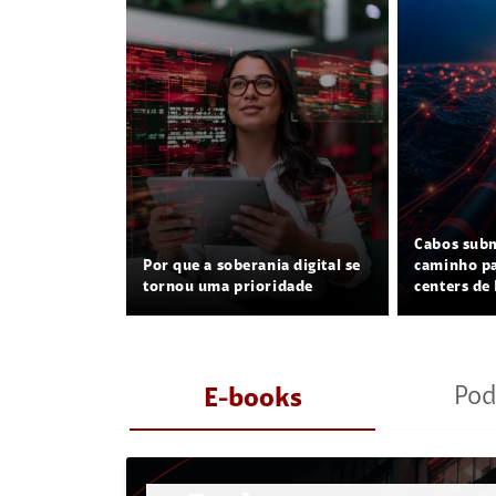
Cabos sub
Por que a soberania digital se
caminho pa
tornou uma prioridade
centers de 
Pod
E-books