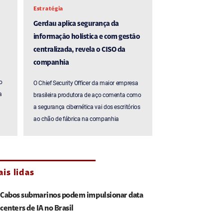
Estratégia
Gerdau aplica segurança da
informação holística e com gestão
centralizada, revela o CISO da
companhia
o
O Chief Security Officer da maior empresa
a
brasileira produtora de aço comenta como
a segurança cibernética vai dos escritórios
ao chão de fábrica na companhia
is lidas
Cabos submarinos podem impulsionar data
centers de IA no Brasil