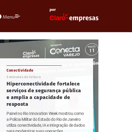
por
olors
Menu
Conectividade
3
minutos de leitura
Hiperconectividade fortalece
serviços de segurança pública
e amplia a capacidade de
resposta
Painel no Rio Innovation Week mostrou como
a Polícia Militar do Estado do Rio de Janeiro
utiliza conectividade, IA e integração de dados
para modernizar suas operações