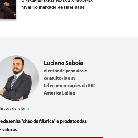
A hiperpersonalização é o próximo
nível no mercado de fidelidade
Luciano Saboia
diretor de pesquisa e
consultoria em
telecomunicações da IDC
América Latina
inutos de leitura
redesenha "chão de fábrica" e produtos das
eradoras