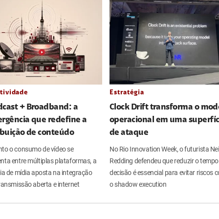
tividade
Estratégia
dcast + Broadband: a
Clock Drift transforma o mod
rgência que redefine a
operacional em uma superfíc
ibuição de conteúdo
de ataque
to o consumo de vídeo se
No Rio Innovation Week, o futurista Nei
nta entre múltiplas plataformas, a
Redding defendeu que reduzir o tempo
ria de mídia aposta na integração
decisão é essencial para evitar riscos
ransmissão aberta e internet
o shadow execution