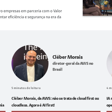
ro empresas em parceria com o Valor
r eficiência e segurança na era da
Cléber Morais
diretor-geral da AWS no
Brasil
5
minutos de leitura
4
m
Cléber Morais, da AWS: não se trata de cloud first ou
IA 
hia
cloudless. Agora é AI first!
op