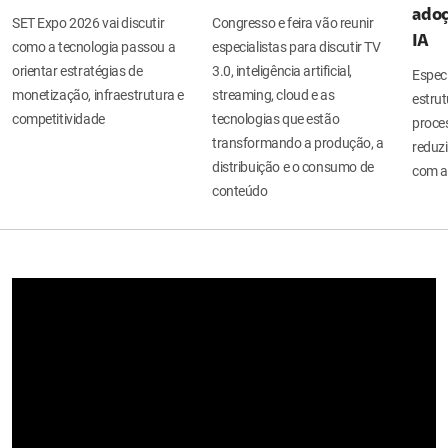
adoç
SET Expo 2026 vai discutir
Congresso e feira vão reunir
IA
como a tecnologia passou a
especialistas para discutir TV
orientar estratégias de
3.0, inteligência artificial,
Espec
monetização, infraestrutura e
streaming, cloud e as
estru
competitividade
tecnologias que estão
proces
transformando a produção, a
reduzi
distribuição e o consumo de
com a
conteúdo