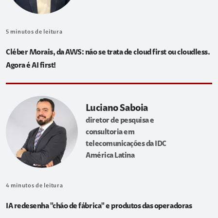
5
minutos de leitura
Cléber Morais, da AWS: não se trata de cloud first ou cloudless.
Agora é AI first!
Luciano Saboia
diretor de pesquisa e
consultoria em
telecomunicações da IDC
América Latina
4
minutos de leitura
IA redesenha "chão de fábrica" e produtos das operadoras