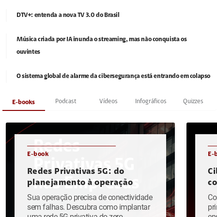
DTV+: entenda a nova TV 3.0 do Brasil
Música criada por IA inunda o streaming, mas não conquista os
ouvintes
O sistema global de alarme da cibersegurança está entrando em colapso
Podcast
Vídeos
Infográficos
Quizzes
E-books
E-book
E-
Redes Privativas 5G: do
Ci
planejamento à operação
c
Sua operação precisa de conectividade
Co
sem falhas. Descubra como implantar
pr
uma rede 5G privativa do zero.
en