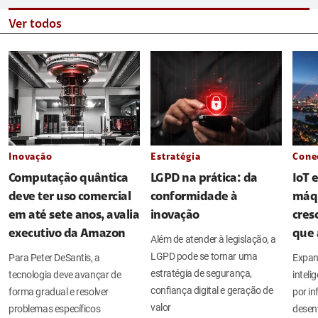
Ver todos
Inovação
Estratégia
Cone
Computação quântica
LGPD na prática: da
IoT 
deve ter uso comercial
conformidade à
máq
em até sete anos, avalia
inovação
cres
executivo da Amazon
que 
Além de atender à legislação, a
LGPD pode se tornar uma
Para Peter DeSantis, a
Expan
estratégia de segurança,
tecnologia deve avançar de
intel
confiança digital e geração de
forma gradual e resolver
por in
valor
problemas específicos
desen