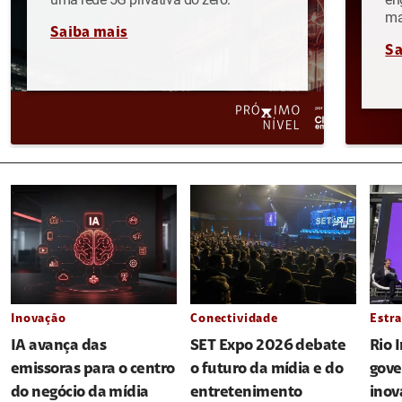
ma
Saiba mais
Sa
Inovação
Conectividade
Estra
IA avança das
SET Expo 2026 debate
Rio 
emissoras para o centro
o futuro da mídia e do
gove
do negócio da mídia
entretenimento
inov