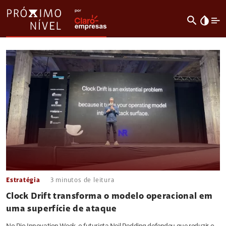
search
invert_colors
Estratégia
3
minutos de leitura
Clock Drift transforma o modelo operacional em
uma superfície de ataque
No Rio Innovation Week, o futurista Neil Redding defendeu que reduzir o