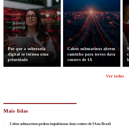
Por que a soberania
Cabos submarinos abrem
digital se tornou uma
caminho para novos data
c
prioridade
centers de IA
b
Ver todos
Mais lidas
Cabos submarinos podem impulsionar data centers de IA no Brasil