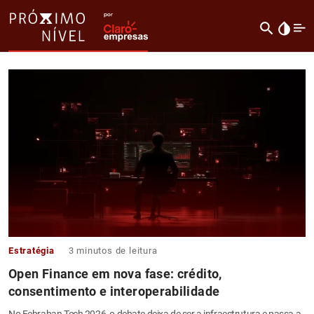
search
invert_colors
Estratégia
3
minutos de leitura
Open Finance em nova fase: crédito,
consentimento e interoperabilidade
No Febraban Tech 2026, o debate deixa de ser a infraestrutura e passa a