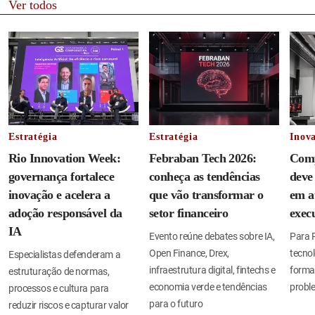
Ver todos
Estratégia
Estratégia
Inov
Rio Innovation Week:
Febraban Tech 2026:
Comp
governança fortalece
conheça as tendências
deve
inovação e acelera a
que vão transformar o
em at
adoção responsável da
setor financeiro
exec
IA
Evento reúne debates sobre IA,
Para P
Open Finance, Drex,
tecno
Especialistas defenderam a
infraestrutura digital, fintechs e
forma 
estruturação de normas,
economia verde e tendências
probl
processos e cultura para
para o futuro
reduzir riscos e capturar valor