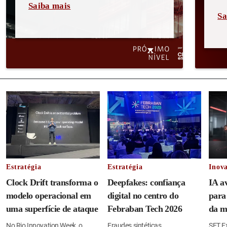
Saiba mais
Sa
Estratégia
Estratégia
Inov
Clock Drift transforma o
Deepfakes: confiança
IA a
modelo operacional em
digital no centro do
para
uma superfície de ataque
Febraban Tech 2026
da m
No Rio Innovation Week, o
Fraudes sintéticas
SET Ex