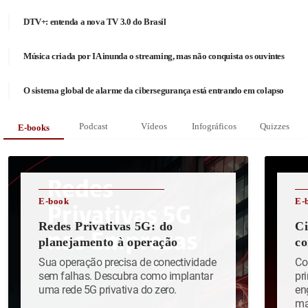
DTV+: entenda a nova TV 3.0 do Brasil
Música criada por IA inunda o streaming, mas não conquista os ouvintes
O sistema global de alarme da cibersegurança está entrando em colapso
Podcast
Vídeos
Infográficos
Quizzes
E-books
E-book
E-
Redes Privativas 5G: do
Ci
planejamento à operação
co
Sua operação precisa de conectividade
Co
sem falhas. Descubra como implantar
pr
uma rede 5G privativa do zero.
en
ma