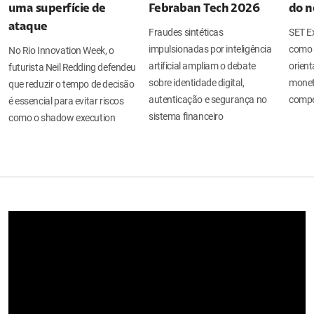
uma superfície de
Febraban Tech 2026
do n
ataque
Fraudes sintéticas
SET Ex
impulsionadas por inteligência
como 
No Rio Innovation Week, o
artificial ampliam o debate
orient
futurista Neil Redding defendeu
sobre identidade digital,
moneti
que reduzir o tempo de decisão
autenticação e segurança no
compe
é essencial para evitar riscos
sistema financeiro
como o shadow execution