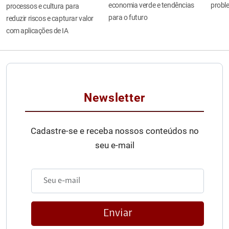
economia verde e tendências
probl
processos e cultura para
para o futuro
reduzir riscos e capturar valor
com aplicações de IA
Newsletter
Cadastre-se e receba nossos conteúdos no
seu e-mail
Enviar