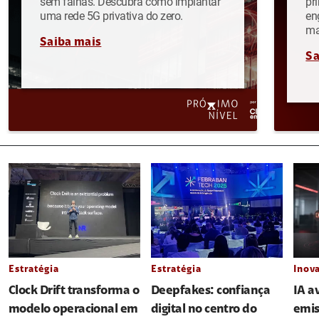
sem falhas. Descubra como implantar
pr
uma rede 5G privativa do zero.
en
ma
Saiba mais
Sa
Estratégia
Estratégia
Inov
Clock Drift transforma o
Deepfakes: confiança
IA a
modelo operacional em
digital no centro do
emis