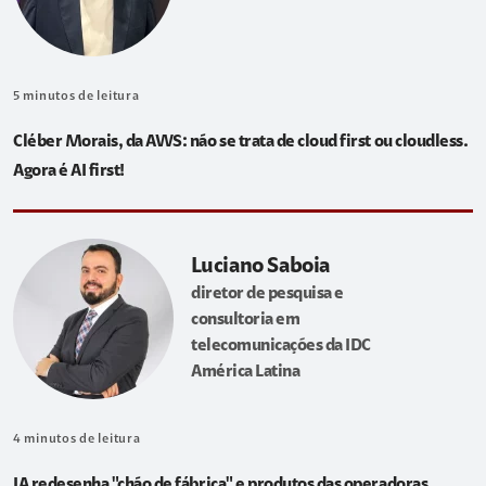
5
minutos de leitura
Cléber Morais, da AWS: não se trata de cloud first ou cloudless.
Agora é AI first!
Luciano Saboia
diretor de pesquisa e
consultoria em
telecomunicações da IDC
América Latina
4
minutos de leitura
IA redesenha "chão de fábrica" e produtos das operadoras