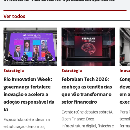
Ver todos
Estratégia
Estratégia
Inov
Rio Innovation Week:
Febraban Tech 2026:
Comp
governança fortalece
conheça as tendências
deve
inovação e acelera a
que vão transformar o
em a
adoção responsável da
setor financeiro
exec
IA
Evento reúne debates sobre IA,
Para P
Open Finance, Drex,
tecno
Especialistas defenderam a
infraestrutura digital, fintechs e
forma 
estruturação de normas,