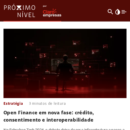
search
invert_colors
Estratégia
3
minutos de leitura
Open Finance em nova fase: crédito,
consentimento e interoperabilidade
No Febraban Tech 2026, o debate deixa de ser a infraestrutura e passa a