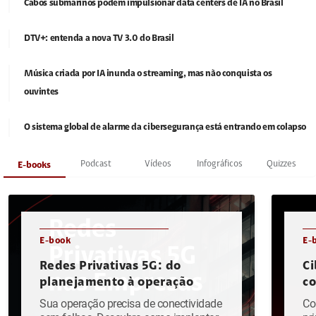
Cabos submarinos podem impulsionar data centers de IA no Brasil
DTV+: entenda a nova TV 3.0 do Brasil
Música criada por IA inunda o streaming, mas não conquista os
ouvintes
O sistema global de alarme da cibersegurança está entrando em colapso
Podcast
Vídeos
Infográficos
Quizzes
E-books
E-book
E-
Redes Privativas 5G: do
Ci
planejamento à operação
c
Sua operação precisa de conectividade
Co