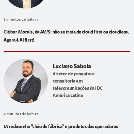
5
minutos de leitura
Cléber Morais, da AWS: não se trata de cloud first ou cloudless.
Agora é AI first!
Luciano Saboia
diretor de pesquisa e
consultoria em
telecomunicações da IDC
América Latina
4
minutos de leitura
IA redesenha "chão de fábrica" e produtos das operadoras