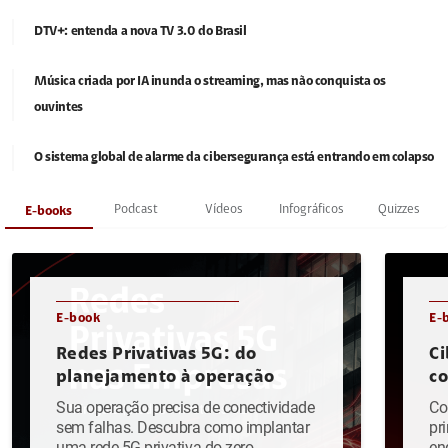
DTV+: entenda a nova TV 3.0 do Brasil
Música criada por IA inunda o streaming, mas não conquista os
ouvintes
O sistema global de alarme da cibersegurança está entrando em colapso
Podcast
Vídeos
Infográficos
Quizzes
E-books
E-book
E-
Redes Privativas 5G: do
Ci
planejamento à operação
c
Sua operação precisa de conectividade
Co
sem falhas. Descubra como implantar
pr
uma rede 5G privativa do zero.
en