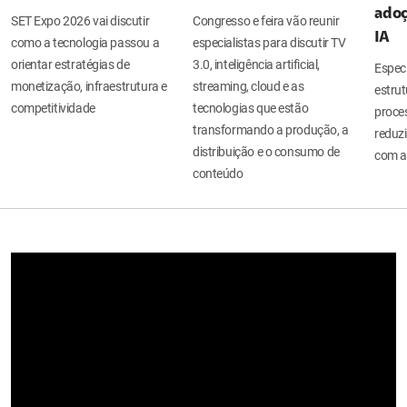
adoç
SET Expo 2026 vai discutir
Congresso e feira vão reunir
IA
como a tecnologia passou a
especialistas para discutir TV
orientar estratégias de
3.0, inteligência artificial,
Espec
monetização, infraestrutura e
streaming, cloud e as
estru
competitividade
tecnologias que estão
proces
transformando a produção, a
reduzi
distribuição e o consumo de
com a
conteúdo