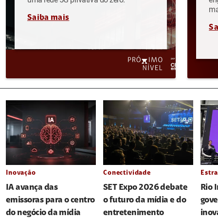
ma
Saiba mais
Sa
Inovação
Conectividade
Estra
IA avança das
SET Expo 2026 debate
Rio 
emissoras para o centro
o futuro da mídia e do
gove
do negócio da mídia
entretenimento
inov