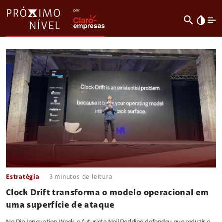
search
invert_colors
Estratégia
3
minutos de leitura
Clock Drift transforma o modelo operacional em
uma superfície de ataque
No Rio Innovation Week, o futurista Neil Redding defendeu que reduzir o