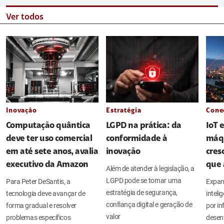
Ver todos
Inovação
Estratégia
Cone
Computação quântica
LGPD na prática: da
IoT 
deve ter uso comercial
conformidade à
máq
em até sete anos, avalia
inovação
cres
executivo da Amazon
que 
Além de atender à legislação, a
LGPD pode se tornar uma
Para Peter DeSantis, a
Expan
estratégia de segurança,
tecnologia deve avançar de
intel
confiança digital e geração de
forma gradual e resolver
por in
valor
problemas específicos
desen