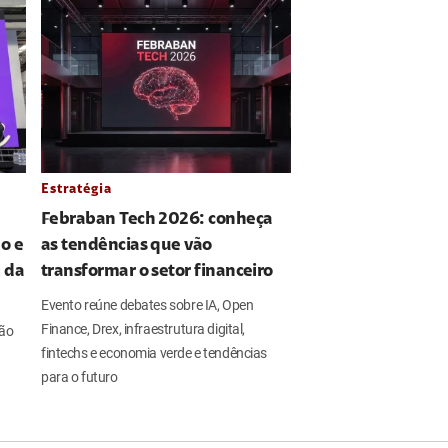
Estratégia
Febraban Tech 2026: conheça
o e
as tendências que vão
l da
transformar o setor financeiro
Evento reúne debates sobre IA, Open
Finance, Drex, infraestrutura digital,
ção
fintechs e economia verde e tendências
para o futuro