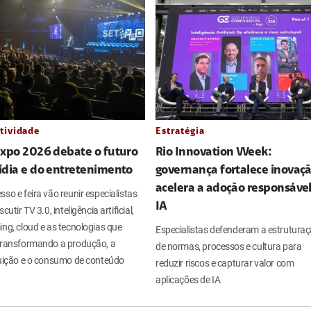
tividade
Estratégia
Expo 2026 debate o futuro
Rio Innovation Week:
ídia e do entretenimento
governança fortalece inovaçã
acelera a adoção responsáve
so e feira vão reunir especialistas
IA
cutir TV 3.0, inteligência artificial,
ng, cloud e as tecnologias que
Especialistas defenderam a estrutura
transformando a produção, a
de normas, processos e cultura para
buição e o consumo de conteúdo
reduzir riscos e capturar valor com
aplicações de IA