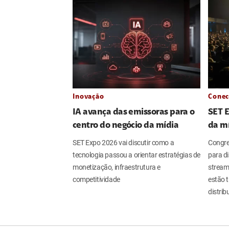
Inovação
Conec
IA avança das emissoras para o
SET 
centro do negócio da mídia
da m
SET Expo 2026 vai discutir como a
Congres
tecnologia passou a orientar estratégias de
para dis
monetização, infraestrutura e
streami
competitividade
estão 
distri