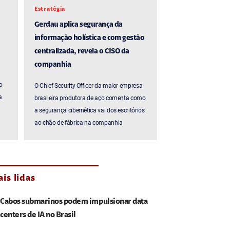
Estratégia
Gerdau aplica segurança da
informação holística e com gestão
centralizada, revela o CISO da
companhia
o
O Chief Security Officer da maior empresa
a
brasileira produtora de aço comenta como
a segurança cibernética vai dos escritórios
ao chão de fábrica na companhia
is lidas
Cabos submarinos podem impulsionar data
centers de IA no Brasil