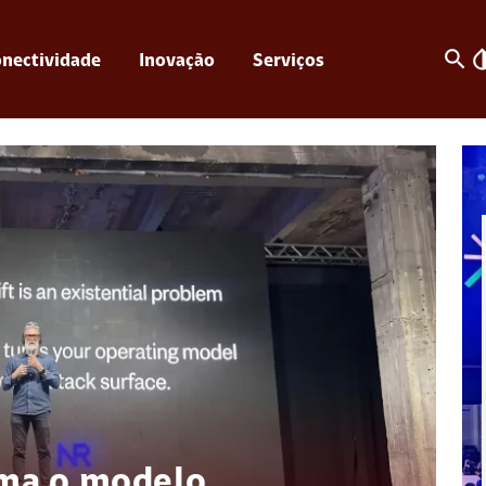
search
invert_c
nectividade
Inovação
Serviços
rma o modelo