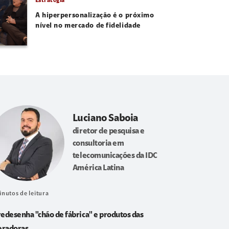
Estratégia
A hiperpersonalização é o próximo
nível no mercado de fidelidade
Luciano Saboia
diretor de pesquisa e
consultoria em
telecomunicações da IDC
América Latina
inutos de leitura
redesenha "chão de fábrica" e produtos das