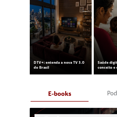
DTV+: entenda a nova TV 3.0
Saúde digi
do Brasil
conceito e 
Pod
E-books