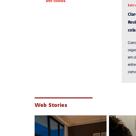
Ver todos
Estr
Cla
Revi
cola
Comu
organ
em c
entre
como 
Web Stories