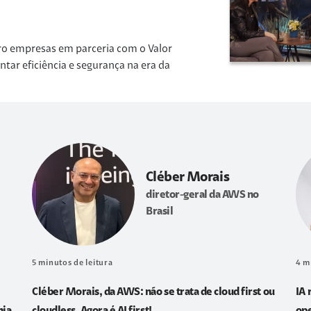
ro empresas em parceria com o Valor
r eficiência e segurança na era da
Cléber Morais
diretor-geral da AWS no
Brasil
5
minutos de leitura
4
m
Cléber Morais, da AWS: não se trata de cloud first ou
IA 