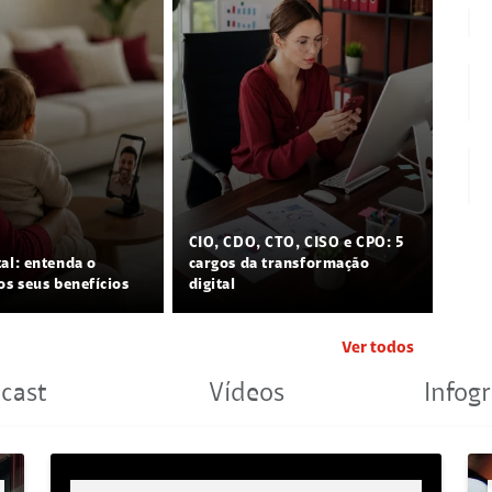
CIO, CDO, CTO, CISO e CPO: 5
tal: entenda o
cargos da transformação
os seus benefícios
digital
Ver todos
cast
Vídeos
Infogr