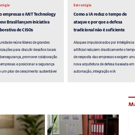
atégia
Estratégia
ro empresas e MIT Technology
Como a IA reduz o tempo de
ew Brasil lançam iniciativa
ataque e por que a defesa
borativa de CISOs
tradicional não é suficiente
nidade reúne líderes de grandes
Ataques impulsionados por inteligência
izações para discutir desafios locais
artificial reduzem drasticamente o temp
ibersegurança, promover colaboração
de resposta das empresas e exigem um
 empresas e posicionar a segurança
nova arquitetura de defesa baseada em
um pilar de crescimento sustentável
automação, integração e IA
Ma