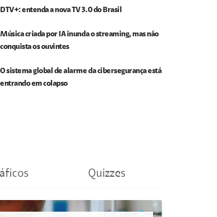
DTV+: entenda a nova TV 3.0 do Brasil
Música criada por IA inunda o streaming, mas não
conquista os ouvintes
O sistema global de alarme da cibersegurança está
entrando em colapso
áficos
Quizzes