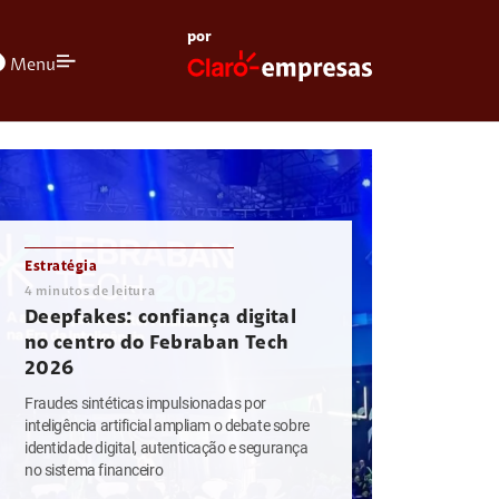
por
olors
Menu
Estratégia
4
minutos de leitura
Deepfakes: confiança digital
no centro do Febraban Tech
2026
Fraudes sintéticas impulsionadas por
inteligência artificial ampliam o debate sobre
identidade digital, autenticação e segurança
no sistema financeiro