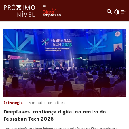
search
invert_colors
Estratégia
4
minutos de leitura
Deepfakes: confiança digital no centro do
Febraban Tech 2026
Fraudes sintéticas impulsionadas por inteligência artificial ampliam o