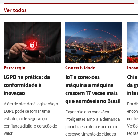
Ver todos
Estratégia
Conectividade
Inov
LGPD na prática: da
IoT e conexões
Chin
conformidade à
máquina a máquina
da g
inovação
crescem 17 vezes mais
inte
que as móveis no Brasil
Além de atender à legislação, a
Em di
LGPD pode se tornar uma
encont
Expansão das conexões
estratégia de segurança,
conhe
inteligentes amplia a demanda
confiança digital e geração de
Verão
por infraestrutura e acelera o
valor
regras
desenvolvimento de cidades