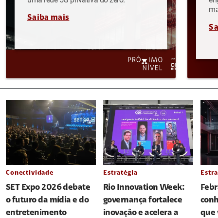
ma
Saiba mais
Sa
Conectividade
Estratégia
Estra
SET Expo 2026 debate
Rio Innovation Week:
Febr
o futuro da mídia e do
governança fortalece
conh
entretenimento
inovação e acelera a
que 