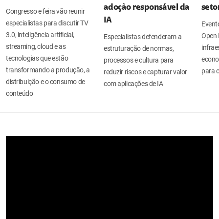
adoção responsável da
seto
Congresso e feira vão reunir
IA
especialistas para discutir TV
Evento
3.0, inteligência artificial,
Open 
Especialistas defenderam a
streaming, cloud e as
infrae
estruturação de normas,
tecnologias que estão
econo
processos e cultura para
transformando a produção, a
para o
reduzir riscos e capturar valor
distribuição e o consumo de
com aplicações de IA
conteúdo