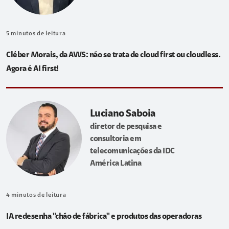
5
minutos de leitura
Cléber Morais, da AWS: não se trata de cloud first ou cloudless.
Agora é AI first!
Luciano Saboia
diretor de pesquisa e
consultoria em
telecomunicações da IDC
América Latina
4
minutos de leitura
IA redesenha "chão de fábrica" e produtos das operadoras