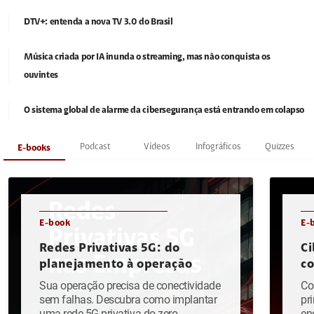
DTV+: entenda a nova TV 3.0 do Brasil
Música criada por IA inunda o streaming, mas não conquista os
ouvintes
O sistema global de alarme da cibersegurança está entrando em colapso
Podcast
Vídeos
Infográficos
Quizzes
E-books
E-book
E-
Redes Privativas 5G: do
Ci
planejamento à operação
c
Sua operação precisa de conectividade
Co
sem falhas. Descubra como implantar
pr
uma rede 5G privativa do zero.
en