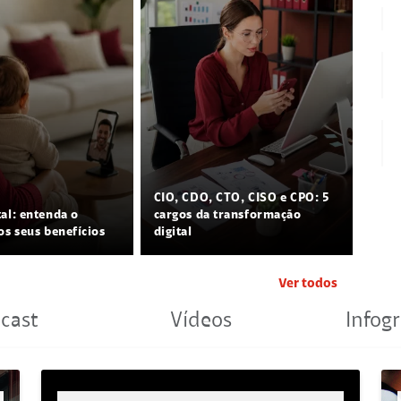
CIO, CDO, CTO, CISO e CPO: 5
tal: entenda o
cargos da transformação
os seus benefícios
digital
Ver todos
cast
Vídeos
Infogr