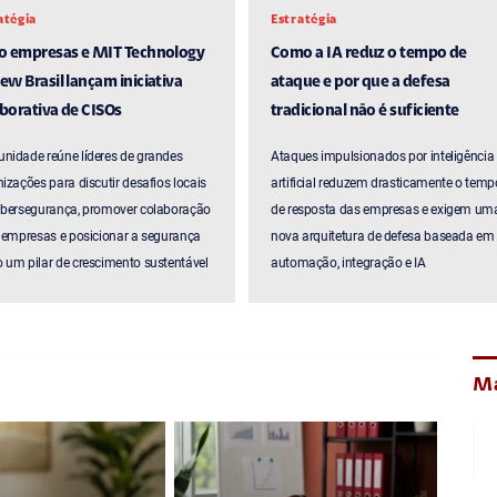
atégia
Estratégia
ro empresas e MIT Technology
Como a IA reduz o tempo de
ew Brasil lançam iniciativa
ataque e por que a defesa
borativa de CISOs
tradicional não é suficiente
nidade reúne líderes de grandes
Ataques impulsionados por inteligência
izações para discutir desafios locais
artificial reduzem drasticamente o temp
ibersegurança, promover colaboração
de resposta das empresas e exigem um
 empresas e posicionar a segurança
nova arquitetura de defesa baseada em
um pilar de crescimento sustentável
automação, integração e IA
Ma