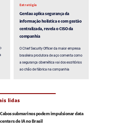
Estratégia
Gerdau aplica segurança da
informação holística e com gestão
centralizada, revela o CISO da
companhia
o
O Chief Security Officer da maior empresa
a
brasileira produtora de aço comenta como
a segurança cibernética vai dos escritórios
ao chão de fábrica na companhia
is lidas
Cabos submarinos podem impulsionar data
centers de IA no Brasil