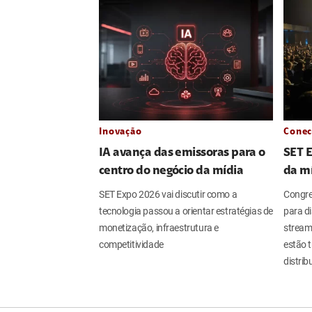
Inovação
Conec
IA avança das emissoras para o
SET 
centro do negócio da mídia
da m
SET Expo 2026 vai discutir como a
Congres
tecnologia passou a orientar estratégias de
para dis
monetização, infraestrutura e
streami
competitividade
estão 
distri