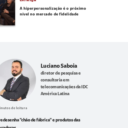
Estratégia
A hiperpersonalização é o próximo
nível no mercado de fidelidade
Luciano Saboia
diretor de pesquisa e
consultoria em
telecomunicações da IDC
América Latina
inutos de leitura
redesenha "chão de fábrica" e produtos das