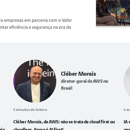
ro empresas em parceria com o Valor
r eficiência e segurança na era da
Cléber Morais
diretor-geral da AWS no
Brasil
5
minutos de leitura
4
m
Cléber Morais, da AWS: não se trata de cloud first ou
IA 