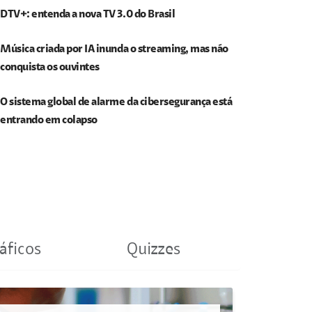
DTV+: entenda a nova TV 3.0 do Brasil
Música criada por IA inunda o streaming, mas não
conquista os ouvintes
O sistema global de alarme da cibersegurança está
entrando em colapso
áficos
Quizzes