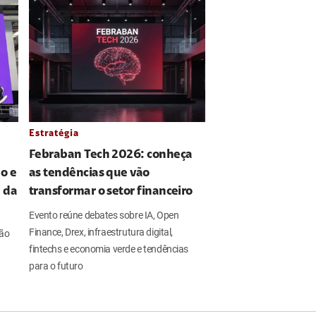
Estratégia
Febraban Tech 2026: conheça
o e
as tendências que vão
l da
transformar o setor financeiro
Evento reúne debates sobre IA, Open
Finance, Drex, infraestrutura digital,
ção
fintechs e economia verde e tendências
para o futuro