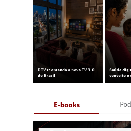
DTV+: entenda a nova TV 3.0
Saúde digi
do Brasil
conceito e 
Pod
E-books