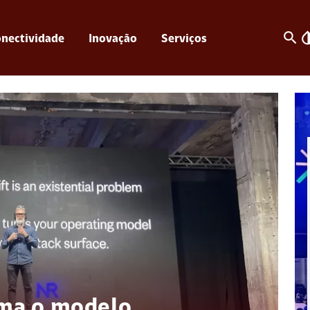
search
invert_c
nectividade
Inovação
Serviços
rma o modelo