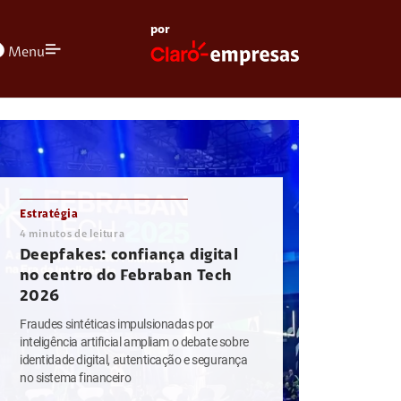
por
olors
Menu
Estratégia
4
minutos de leitura
Deepfakes: confiança digital
no centro do Febraban Tech
2026
Fraudes sintéticas impulsionadas por
inteligência artificial ampliam o debate sobre
identidade digital, autenticação e segurança
no sistema financeiro