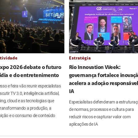
tividade
Estratégia
Expo 2026 debate o futuro
Rio Innovation Week:
ídia e do entretenimento
governança fortalece inovaçã
acelera a adoção responsáve
so e feira vão reunir especialistas
IA
cutir TV 3.0, inteligência artificial,
ng, cloud e as tecnologias que
Especialistas defenderam a estrutura
transformando a produção, a
de normas, processos e cultura para
buição e o consumo de conteúdo
reduzir riscos e capturar valor com
aplicações de IA