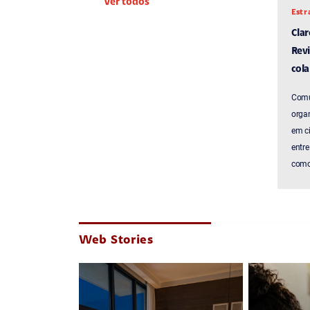
Ver todos
Estr
Cla
Revi
cola
Comu
organ
em c
entre
como 
Web Stories