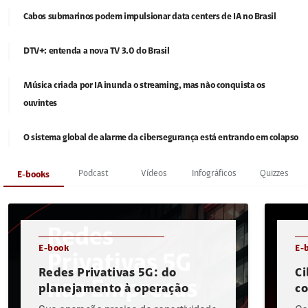
Cabos submarinos podem impulsionar data centers de IA no Brasil
DTV+: entenda a nova TV 3.0 do Brasil
Música criada por IA inunda o streaming, mas não conquista os
ouvintes
O sistema global de alarme da cibersegurança está entrando em colapso
Podcast
Vídeos
Infográficos
Quizzes
E-books
E-book
E-
Redes Privativas 5G: do
Ci
planejamento à operação
c