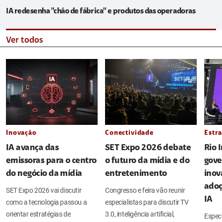
IA redesenha "chão de fábrica" e produtos das operadoras
Ver todos
Inovação
Conectividade
Estra
IA avança das
SET Expo 2026 debate
Rio 
emissoras para o centro
o futuro da mídia e do
gove
do negócio da mídia
entretenimento
inov
adoç
SET Expo 2026 vai discutir
Congresso e feira vão reunir
IA
como a tecnologia passou a
especialistas para discutir TV
orientar estratégias de
3.0, inteligência artificial,
Espec