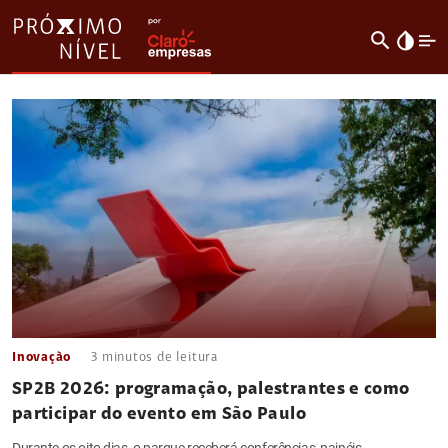
search
invert_colors
Inovação
3
minutos de leitura
SP2B 2026: programação, palestrantes e como
participar do evento em São Paulo
Durante os oito dias, o parque receberá conferências, painéis,