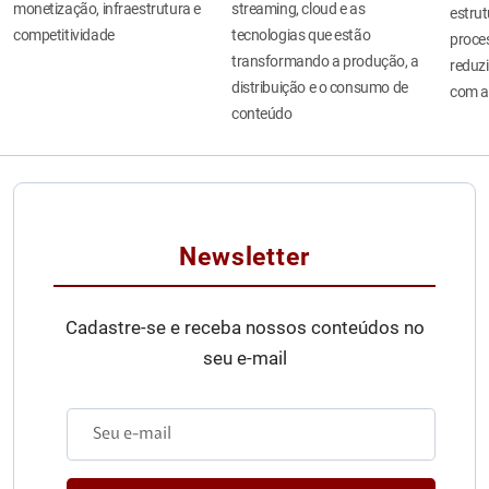
monetização, infraestrutura e
streaming, cloud e as
estru
competitividade
tecnologias que estão
proces
transformando a produção, a
reduzi
distribuição e o consumo de
com a
conteúdo
Newsletter
Cadastre-se e receba nossos conteúdos no
seu e-mail