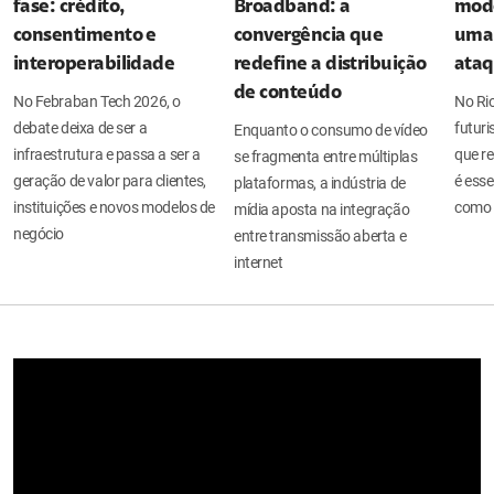
fase: crédito,
Broadband: a
mode
consentimento e
convergência que
uma 
interoperabilidade
redefine a distribuição
ata
de conteúdo
No Febraban Tech 2026, o
No Ri
debate deixa de ser a
futuri
Enquanto o consumo de vídeo
infraestrutura e passa a ser a
que re
se fragmenta entre múltiplas
geração de valor para clientes,
é esse
plataformas, a indústria de
instituições e novos modelos de
como 
mídia aposta na integração
negócio
entre transmissão aberta e
internet