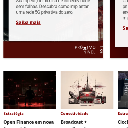
Sua operação precisa de conectividade
Co
sem falhas. Descubra como implantar
pr
uma rede 5G privativa do zero.
en
ma
Saiba mais
Sa
Estratégia
Conectividade
Estra
Open Finance em nova
Broadcast +
Cloc