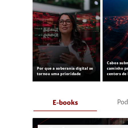
Cabos sub
Por que a soberania digital se
caminho pa
tornou uma prioridade
centers de 
Pod
E-books