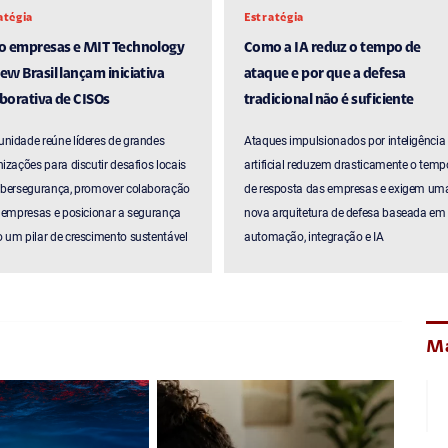
atégia
Estratégia
ro empresas e MIT Technology
Como a IA reduz o tempo de
ew Brasil lançam iniciativa
ataque e por que a defesa
borativa de CISOs
tradicional não é suficiente
nidade reúne líderes de grandes
Ataques impulsionados por inteligência
izações para discutir desafios locais
artificial reduzem drasticamente o temp
ibersegurança, promover colaboração
de resposta das empresas e exigem um
 empresas e posicionar a segurança
nova arquitetura de defesa baseada em
um pilar de crescimento sustentável
automação, integração e IA
Ma