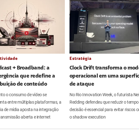
tividade
Estratégia
dcast + Broadband: a
Clock Drift transforma o mod
rgência que redefine a
operacional em uma superfíc
ibuição de conteúdo
de ataque
to o consumo de vídeo se
No Rio Innovation Week, o futurista Nei
nta entre múltiplas plataformas, a
Redding defendeu que reduzir o tempo
ria de mídia aposta na integração
decisão é essencial para evitar riscos
ransmissão aberta e internet
o shadow execution