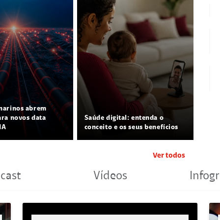
marinos abrem
ra novos data
Saúde digital: entenda o
IA
conceito e os seus benefícios
Ver todos
cast
Vídeos
Infogr