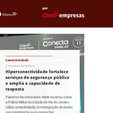
por
olors
Menu
Conectividade
3
minutos de leitura
Hiperconectividade fortalece
serviços de segurança pública
e amplia a capacidade de
resposta
Painel no Rio Innovation Week mostrou como
a Polícia Militar do Estado do Rio de Janeiro
utiliza conectividade, IA e integração de dados
para modernizar suas operações