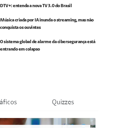
DTV+: entenda a nova TV 3.0 do Brasil
Música criada por IA inunda o streaming, mas não
conquista os ouvintes
O sistema global de alarme da cibersegurança está
entrando em colapso
áficos
Quizzes