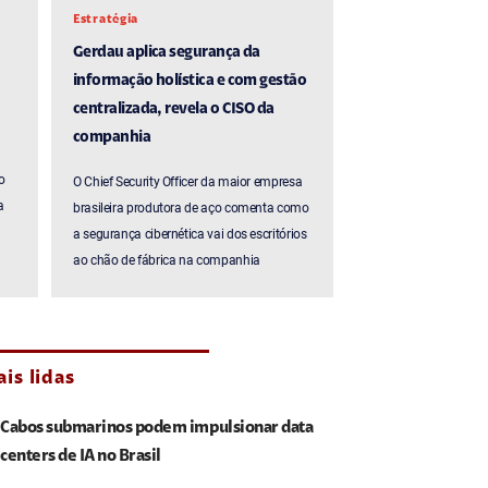
Estratégia
Gerdau aplica segurança da
informação holística e com gestão
centralizada, revela o CISO da
companhia
o
O Chief Security Officer da maior empresa
a
brasileira produtora de aço comenta como
a segurança cibernética vai dos escritórios
ao chão de fábrica na companhia
is lidas
Cabos submarinos podem impulsionar data
centers de IA no Brasil