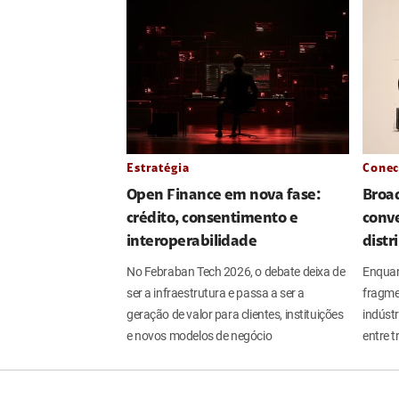
Estratégia
Conec
Open Finance em nova fase:
Broa
crédito, consentimento e
conve
interoperabilidade
distr
No Febraban Tech 2026, o debate deixa de
Enquan
ser a infraestrutura e passa a ser a
fragme
geração de valor para clientes, instituições
indúst
e novos modelos de negócio
entre t