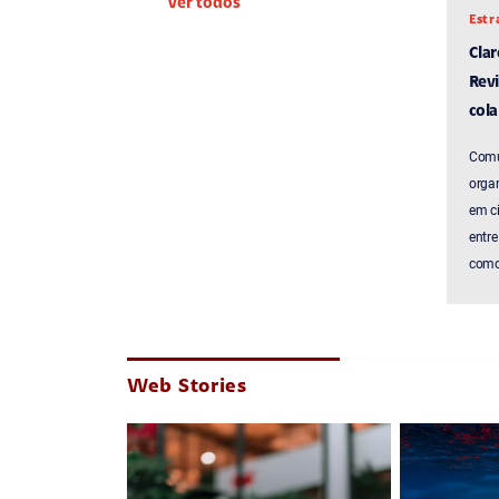
Ver todos
Estr
Cla
Revi
cola
Comu
organ
em c
entre
como 
Web Stories