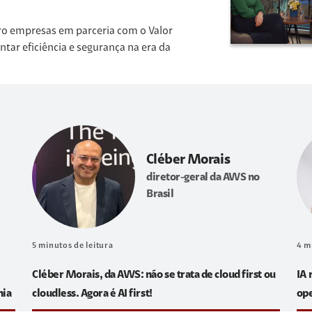
ro empresas em parceria com o Valor
r eficiência e segurança na era da
Cléber Morais
diretor-geral da AWS no
Brasil
5
minutos de leitura
4
m
Cléber Morais, da AWS: não se trata de cloud first ou
IA 
hia
cloudless. Agora é AI first!
op