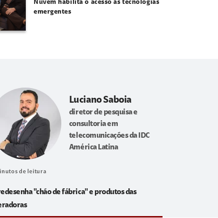
Nuvem habilita o acesso às tecnologias
emergentes
Luciano Saboia
diretor de pesquisa e
consultoria em
telecomunicações da IDC
América Latina
inutos de leitura
redesenha "chão de fábrica" e produtos das
eradoras