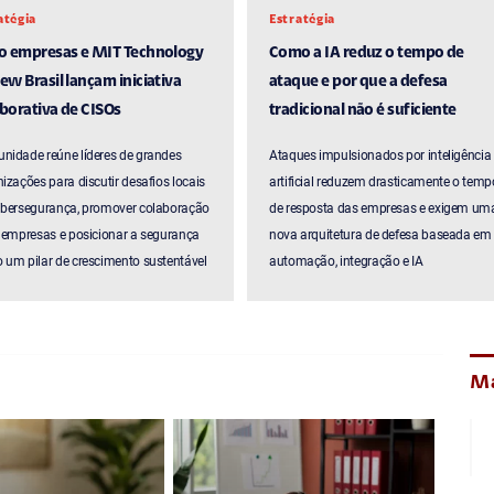
atégia
Estratégia
ro empresas e MIT Technology
Como a IA reduz o tempo de
ew Brasil lançam iniciativa
ataque e por que a defesa
borativa de CISOs
tradicional não é suficiente
nidade reúne líderes de grandes
Ataques impulsionados por inteligência
izações para discutir desafios locais
artificial reduzem drasticamente o temp
ibersegurança, promover colaboração
de resposta das empresas e exigem um
 empresas e posicionar a segurança
nova arquitetura de defesa baseada em
um pilar de crescimento sustentável
automação, integração e IA
Ma