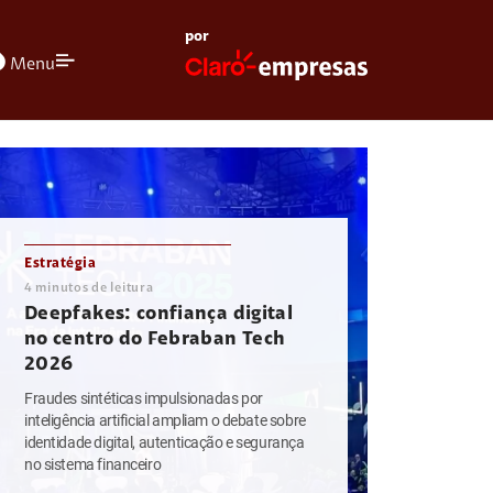
por
olors
Menu
Estratégia
4
minutos de leitura
Deepfakes: confiança digital
no centro do Febraban Tech
2026
Fraudes sintéticas impulsionadas por
inteligência artificial ampliam o debate sobre
identidade digital, autenticação e segurança
no sistema financeiro