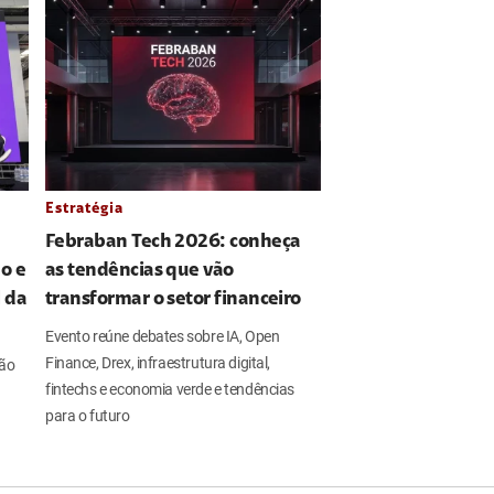
Estratégia
Febraban Tech 2026: conheça
o e
as tendências que vão
l da
transformar o setor financeiro
Evento reúne debates sobre IA, Open
Finance, Drex, infraestrutura digital,
ção
fintechs e economia verde e tendências
para o futuro