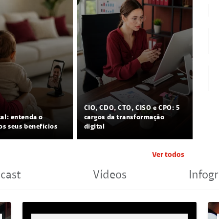
CIO, CDO, CTO, CISO e CPO: 5
tal: entenda o
cargos da transformação
os seus benefícios
digital
Ver todos
cast
Vídeos
Infogr