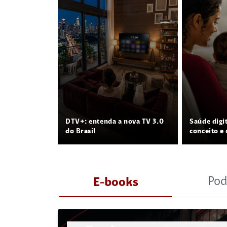
DTV+: entenda a nova TV 3.0
Saúde digi
do Brasil
conceito e 
Pod
E-books