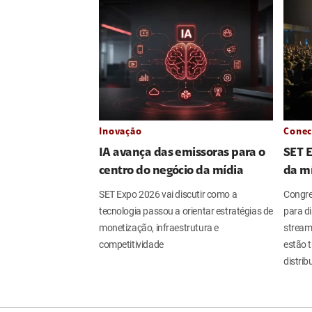
Inovação
Conec
IA avança das emissoras para o
SET 
centro do negócio da mídia
da m
SET Expo 2026 vai discutir como a
Congres
tecnologia passou a orientar estratégias de
para dis
monetização, infraestrutura e
streami
competitividade
estão 
distri