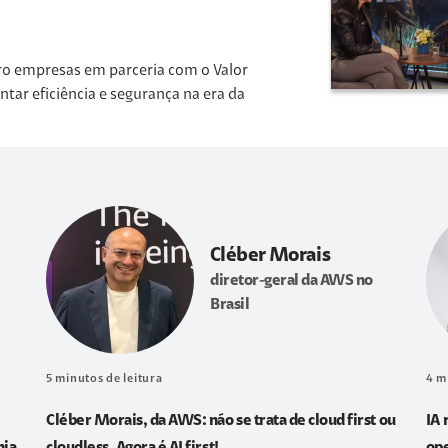
ro empresas em parceria com o Valor
r eficiência e segurança na era da
Cléber Morais
diretor-geral da AWS no
Brasil
5
minutos de leitura
4
m
Cléber Morais, da AWS: não se trata de cloud first ou
IA 