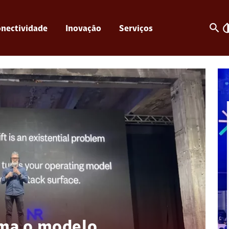
search
invert_c
nectividade
Inovação
Serviços
rma o modelo