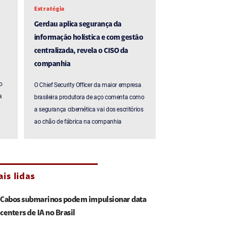
Estratégia
Gerdau aplica segurança da
informação holística e com gestão
centralizada, revela o CISO da
companhia
o
O Chief Security Officer da maior empresa
a
brasileira produtora de aço comenta como
a segurança cibernética vai dos escritórios
ao chão de fábrica na companhia
is lidas
Cabos submarinos podem impulsionar data
centers de IA no Brasil