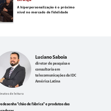
Estratégia
A hiperpersonalização é o próximo
nível no mercado de fidelidade
Luciano Saboia
diretor de pesquisa e
consultoria em
telecomunicações da IDC
América Latina
inutos de leitura
redesenha "chão de fábrica" e produtos das