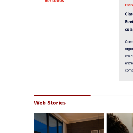
Ver todos
Estr
Cla
Revi
cola
Comu
organ
em c
entre
como 
Web Stories