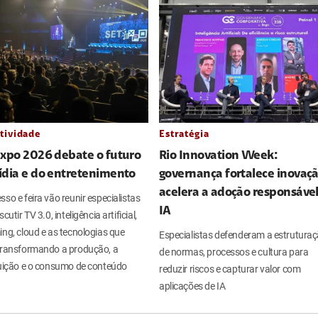
tividade
Estratégia
Expo 2026 debate o futuro
Rio Innovation Week:
ídia e do entretenimento
governança fortalece inovaçã
acelera a adoção responsáve
so e feira vão reunir especialistas
IA
cutir TV 3.0, inteligência artificial,
ng, cloud e as tecnologias que
Especialistas defenderam a estrutura
transformando a produção, a
de normas, processos e cultura para
buição e o consumo de conteúdo
reduzir riscos e capturar valor com
aplicações de IA