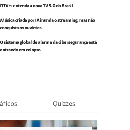
DTV+: entenda a nova TV 3.0 do Brasil
Música criada por IA inunda o streaming, mas não
conquista os ouvintes
O sistema global de alarme da cibersegurança está
entrando em colapso
áficos
Quizzes