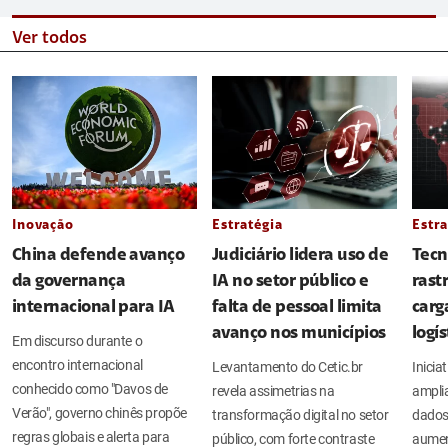
Ver todos
Inovação
Estratégia
Estra
China defende avanço
Judiciário lidera uso de
Tecn
da governança
IA no setor público e
rast
internacional para IA
falta de pessoal limita
carg
avanço nos municípios
logí
Em discurso durante o
encontro internacional
Levantamento do Cetic.br
Inicia
conhecido como "Davos de
revela assimetrias na
amplia
Verão", governo chinês propõe
transformação digital no setor
dados
regras globais e alerta para
público, com forte contraste
aument