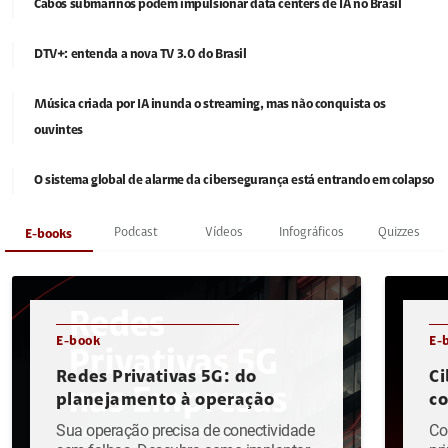
Cabos submarinos podem impulsionar data centers de IA no Brasil
DTV+: entenda a nova TV 3.0 do Brasil
Música criada por IA inunda o streaming, mas não conquista os
ouvintes
O sistema global de alarme da cibersegurança está entrando em colapso
Podcast
Vídeos
Infográficos
Quizzes
E-books
E-book
E-
Redes Privativas 5G: do
Ci
planejamento à operação
c
Sua operação precisa de conectividade
Co