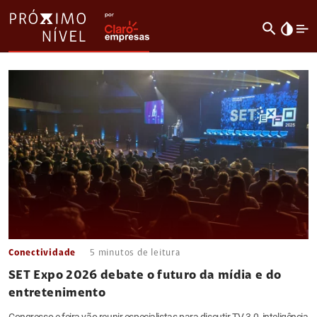
search
invert_colors
Conectividade
5
minutos de leitura
SET Expo 2026 debate o futuro da mídia e do
entretenimento
Congresso e feira vão reunir especialistas para discutir TV 3.0, inteligência