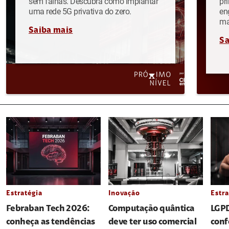
sem falhas. Descubra como implantar
pr
uma rede 5G privativa do zero.
en
ma
Saiba mais
Sa
Estratégia
Inovação
Estra
Febraban Tech 2026:
Computação quântica
LGPD
conheça as tendências
deve ter uso comercial
conf