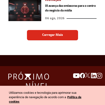
Inovação
IA avança das emissoras para o centro
do negócio da mídia
06 ago, 2026
Carregar Mais
search
invert_colors
Utilizamos cookies e tecnologia para aprimorar sua
Menu
experiência de navegação de acordo com a
Política de
cookies