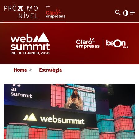
search
invert_colors
Home
>
Estratégia