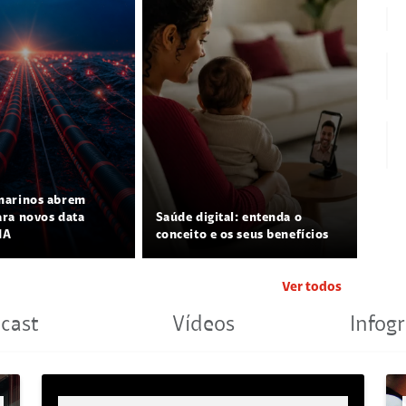
marinos abrem
ra novos data
Saúde digital: entenda o
IA
conceito e os seus benefícios
Ver todos
cast
Vídeos
Infogr