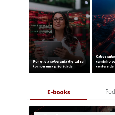
Cabos sub
Por que a soberania digital se
caminho pa
tornou uma prioridade
centers de 
Pod
E-books