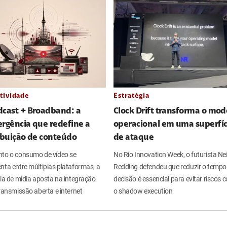
tividade
Estratégia
dcast + Broadband: a
Clock Drift transforma o mod
rgência que redefine a
operacional em uma superfíc
ibuição de conteúdo
de ataque
to o consumo de vídeo se
No Rio Innovation Week, o futurista Nei
nta entre múltiplas plataformas, a
Redding defendeu que reduzir o tempo
ria de mídia aposta na integração
decisão é essencial para evitar riscos
ransmissão aberta e internet
o shadow execution