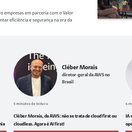
ro empresas em parceria com o Valor
r eficiência e segurança na era da
Cléber Morais
diretor-geral da AWS no
Brasil
5
minutos de leitura
4
m
Cléber Morais, da AWS: não se trata de cloud first ou
IA 
hia
cloudless. Agora é AI first!
op