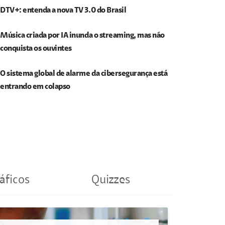
DTV+: entenda a nova TV 3.0 do Brasil
Música criada por IA inunda o streaming, mas não
conquista os ouvintes
O sistema global de alarme da cibersegurança está
entrando em colapso
áficos
Quizzes