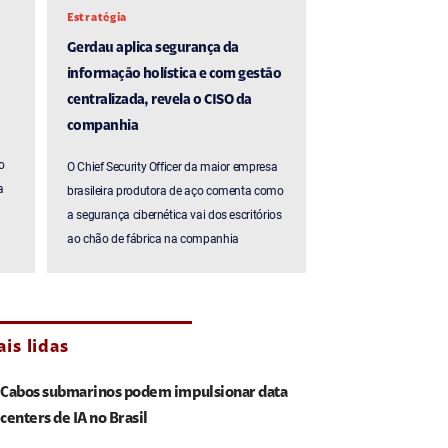
Estratégia
Gerdau aplica segurança da
informação holística e com gestão
centralizada, revela o CISO da
companhia
o
O Chief Security Officer da maior empresa
a
brasileira produtora de aço comenta como
a segurança cibernética vai dos escritórios
ao chão de fábrica na companhia
is lidas
Cabos submarinos podem impulsionar data
centers de IA no Brasil