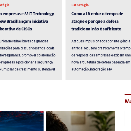
atégia
Estratégia
ro empresas e MIT Technology
Como a IA reduz o tempo de
ew Brasil lançam iniciativa
ataque e por que a defesa
borativa de CISOs
tradicional não é suficiente
nidade reúne líderes de grandes
Ataques impulsionados por inteligência
izações para discutir desafios locais
artificial reduzem drasticamente o temp
ibersegurança, promover colaboração
de resposta das empresas e exigem um
 empresas e posicionar a segurança
nova arquitetura de defesa baseada em
um pilar de crescimento sustentável
automação, integração e IA
Ma