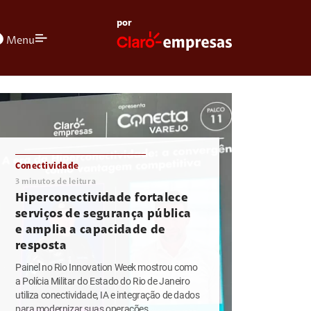
por
olors
Menu
Conectividade
3
minutos de leitura
Hiperconectividade fortalece
serviços de segurança pública
e amplia a capacidade de
resposta
Painel no Rio Innovation Week mostrou como
a Polícia Militar do Estado do Rio de Janeiro
utiliza conectividade, IA e integração de dados
para modernizar suas operações