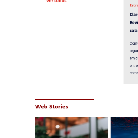
Ver todos
Estr
Cla
Revi
cola
Comu
organ
em c
entre
como 
Web Stories