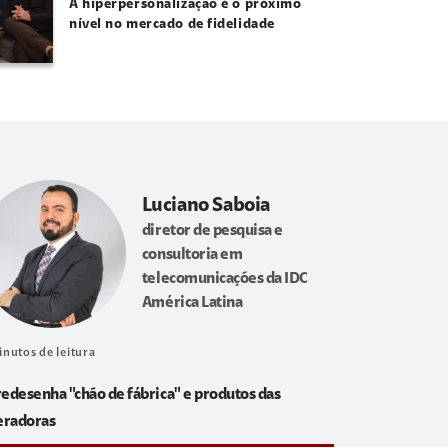
A hiperpersonalização é o próximo
nível no mercado de fidelidade
Luciano Saboia
diretor de pesquisa e
consultoria em
telecomunicações da IDC
América Latina
inutos de leitura
redesenha "chão de fábrica" e produtos das
eradoras