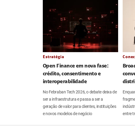
Estratégia
Conec
Open Finance em nova fase:
Broa
crédito, consentimento e
conve
interoperabilidade
distr
No Febraban Tech 2026, o debate deixa de
Enquan
ser a infraestrutura e passa a ser a
fragme
geração de valor para clientes, instituições
indúst
e novos modelos de negócio
entre t