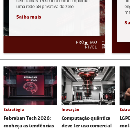
sem falhas. Descubra como implantar
pr
uma rede 5G privativa do zero.
en
ma
Saiba mais
Sa
Estratégia
Inovação
Estra
Febraban Tech 2026:
Computação quântica
LGPD
conheça as tendências
deve ter uso comercial
conf