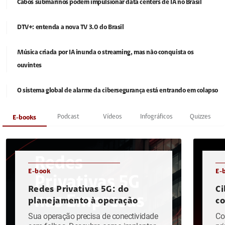
Cabos submarinos podem impulsionar data centers de IA no Brasil
DTV+: entenda a nova TV 3.0 do Brasil
Música criada por IA inunda o streaming, mas não conquista os
ouvintes
O sistema global de alarme da cibersegurança está entrando em colapso
Podcast
Vídeos
Infográficos
Quizzes
E-books
E-book
E-
Redes Privativas 5G: do
Ci
planejamento à operação
c
Sua operação precisa de conectividade
Co