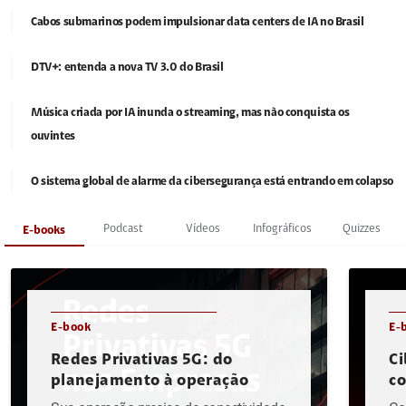
Cabos submarinos podem impulsionar data centers de IA no Brasil
DTV+: entenda a nova TV 3.0 do Brasil
Música criada por IA inunda o streaming, mas não conquista os
ouvintes
O sistema global de alarme da cibersegurança está entrando em colapso
Podcast
Vídeos
Infográficos
Quizzes
E-books
E-book
E-
Redes Privativas 5G: do
Ci
planejamento à operação
c