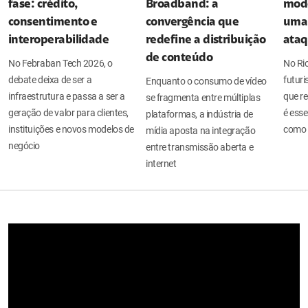
fase: crédito,
Broadband: a
mode
consentimento e
convergência que
uma 
interoperabilidade
redefine a distribuição
ata
de conteúdo
No Febraban Tech 2026, o
No Ri
debate deixa de ser a
futuri
Enquanto o consumo de vídeo
infraestrutura e passa a ser a
que re
se fragmenta entre múltiplas
geração de valor para clientes,
é esse
plataformas, a indústria de
instituições e novos modelos de
como 
mídia aposta na integração
negócio
entre transmissão aberta e
internet