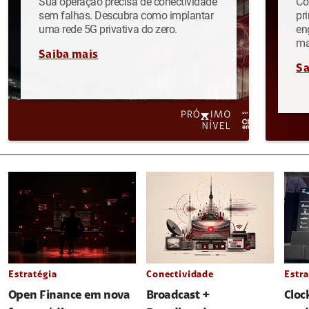
Sua operação precisa de conectividade
Co
sem falhas. Descubra como implantar
pr
uma rede 5G privativa do zero.
en
ma
Saiba mais
Sa
Estratégia
Conectividade
Estra
Open Finance em nova
Broadcast +
Cloc