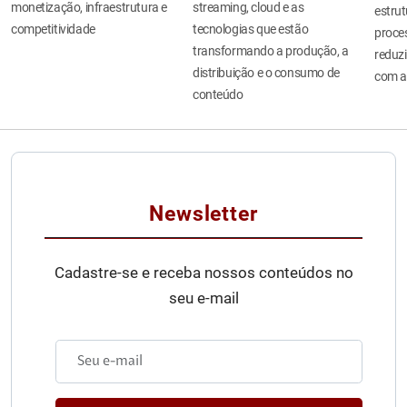
monetização, infraestrutura e
streaming, cloud e as
estru
competitividade
tecnologias que estão
proces
transformando a produção, a
reduzi
distribuição e o consumo de
com a
conteúdo
Newsletter
Cadastre-se e receba nossos conteúdos no
seu e-mail