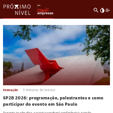
search
invert_colors
Inovação
3
minutos de leitura
SP2B 2026: programação, palestrantes e como
participar do evento em São Paulo
Durante os oito dias, o parque receberá conferências, painéis,