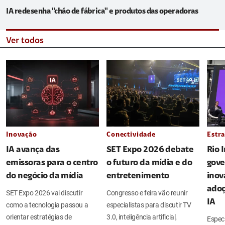
IA redesenha "chão de fábrica" e produtos das operadoras
Ver todos
Inovação
Conectividade
Estra
IA avança das
SET Expo 2026 debate
Rio 
emissoras para o centro
o futuro da mídia e do
gove
do negócio da mídia
entretenimento
inov
adoç
SET Expo 2026 vai discutir
Congresso e feira vão reunir
IA
como a tecnologia passou a
especialistas para discutir TV
orientar estratégias de
3.0, inteligência artificial,
Espec