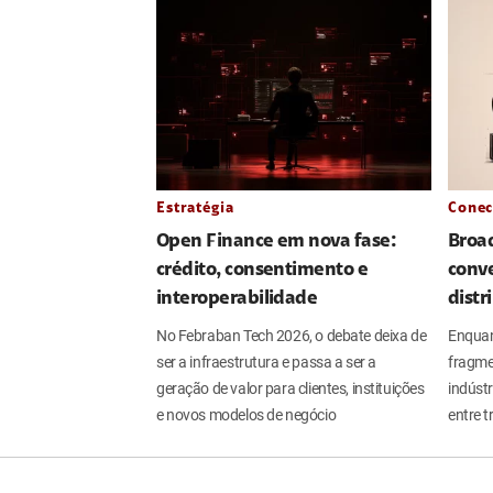
Estratégia
Conec
Open Finance em nova fase:
Broa
crédito, consentimento e
conve
interoperabilidade
distr
No Febraban Tech 2026, o debate deixa de
Enquan
ser a infraestrutura e passa a ser a
fragme
geração de valor para clientes, instituições
indúst
e novos modelos de negócio
entre t