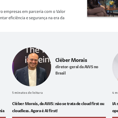
ro empresas em parceria com o Valor
r eficiência e segurança na era da
Cléber Morais
diretor-geral da AWS no
Brasil
5
minutos de leitura
4
m
Cléber Morais, da AWS: não se trata de cloud first ou
IA 
hia
cloudless. Agora é AI first!
op