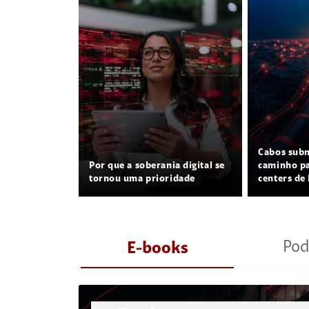
Cabos sub
Por que a soberania digital se
caminho pa
tornou uma prioridade
centers de 
Pod
E-books