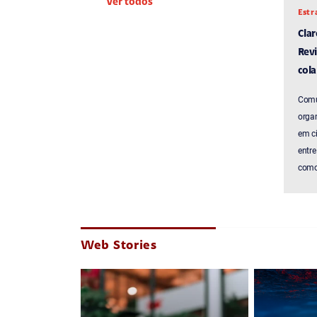
Ver todos
Estr
Cla
Revi
cola
Comu
organ
em c
entre
como 
Web Stories