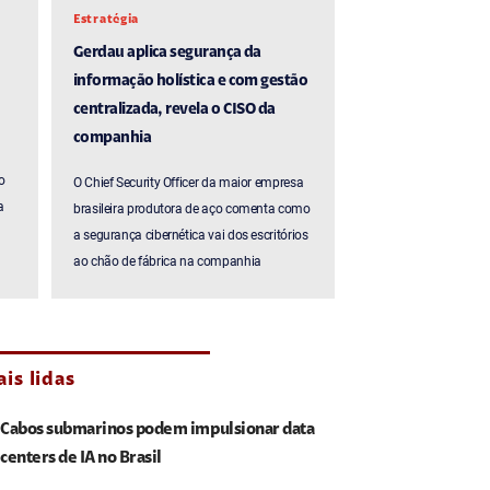
Estratégia
Gerdau aplica segurança da
informação holística e com gestão
centralizada, revela o CISO da
companhia
o
O Chief Security Officer da maior empresa
a
brasileira produtora de aço comenta como
a segurança cibernética vai dos escritórios
ao chão de fábrica na companhia
is lidas
Cabos submarinos podem impulsionar data
centers de IA no Brasil