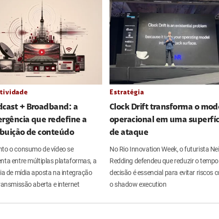
tividade
Estratégia
dcast + Broadband: a
Clock Drift transforma o mod
rgência que redefine a
operacional em uma superfíc
ibuição de conteúdo
de ataque
to o consumo de vídeo se
No Rio Innovation Week, o futurista Nei
nta entre múltiplas plataformas, a
Redding defendeu que reduzir o tempo
ria de mídia aposta na integração
decisão é essencial para evitar riscos
ransmissão aberta e internet
o shadow execution