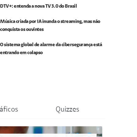
DTV+: entenda a nova TV 3.0 do Brasil
Música criada por IA inunda o streaming, mas não
conquista os ouvintes
O sistema global de alarme da cibersegurança está
entrando em colapso
áficos
Quizzes