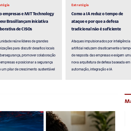
atégia
Estratégia
ro empresas e MIT Technology
Como a IA reduz o tempo de
ew Brasil lançam iniciativa
ataque e por que a defesa
borativa de CISOs
tradicional não é suficiente
nidade reúne líderes de grandes
Ataques impulsionados por inteligência
izações para discutir desafios locais
artificial reduzem drasticamente o temp
ibersegurança, promover colaboração
de resposta das empresas e exigem um
 empresas e posicionar a segurança
nova arquitetura de defesa baseada em
um pilar de crescimento sustentável
automação, integração e IA
Ma