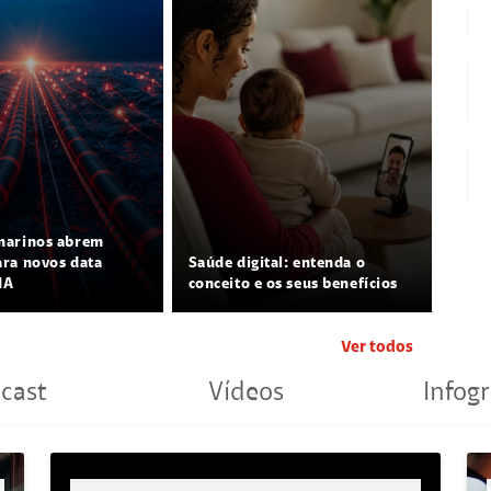
marinos abrem
ra novos data
Saúde digital: entenda o
IA
conceito e os seus benefícios
Ver todos
cast
Vídeos
Infogr