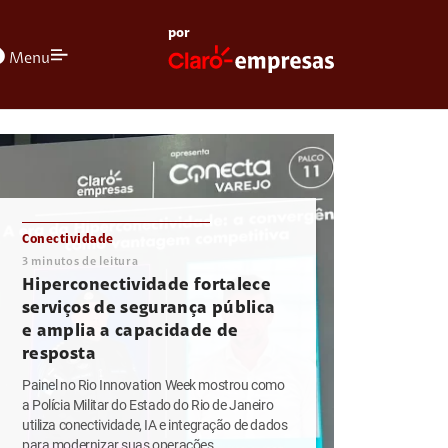
por
olors
Menu
Conectividade
3
minutos de leitura
Hiperconectividade fortalece
serviços de segurança pública
e amplia a capacidade de
resposta
Painel no Rio Innovation Week mostrou como
a Polícia Militar do Estado do Rio de Janeiro
utiliza conectividade, IA e integração de dados
para modernizar suas operações