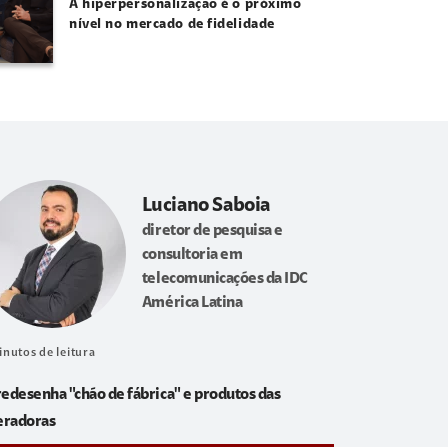
A hiperpersonalização é o próximo
nível no mercado de fidelidade
Luciano Saboia
diretor de pesquisa e
consultoria em
telecomunicações da IDC
América Latina
inutos de leitura
redesenha "chão de fábrica" e produtos das
eradoras