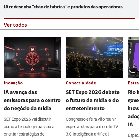
IA redesenha "chão de fábrica" e produtos das operadoras
Ver todos
Inovação
Conectividade
Estra
IA avança das
SET Expo 2026 debate
Rio 
emissoras para o centro
o futuro da mídia e do
gove
do negócio da mídia
entretenimento
inov
adoç
SET Expo 2026 vai discutir
Congresso e feira vão reunir
IA
como a tecnologia passou a
especialistas para discutir TV
orientar estratégias de
3.0, inteligência artificial,
Espec