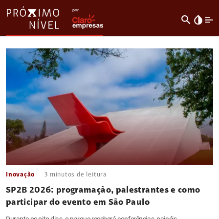
search
invert_colors
Inovação
3
minutos de leitura
SP2B 2026: programação, palestrantes e como
participar do evento em São Paulo
Durante os oito dias, o parque receberá conferências, painéis,