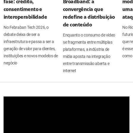
fase: crédito,
Broadband: a
mode
consentimento e
convergência que
uma 
interoperabilidade
redefine a distribuição
ata
de conteúdo
No Febraban Tech 2026, o
No Ri
debate deixa de ser a
futuri
Enquanto o consumo de vídeo
infraestrutura e passa a ser a
que re
se fragmenta entre múltiplas
geração de valor para clientes,
é esse
plataformas, a indústria de
instituições e novos modelos de
como 
mídia aposta na integração
negócio
entre transmissão aberta e
internet