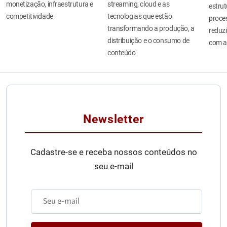
monetização, infraestrutura e
streaming, cloud e as
estru
competitividade
tecnologias que estão
proces
transformando a produção, a
reduzi
distribuição e o consumo de
com a
conteúdo
Newsletter
Cadastre-se e receba nossos conteúdos no
seu e-mail