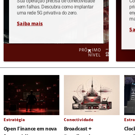
Sua operação precisa de conectividade
Co
sem falhas. Descubra como implantar
pr
uma rede 5G privativa do zero.
en
ma
Saiba mais
Sa
Estratégia
Conectividade
Estra
Open Finance em nova
Broadcast +
Cloc