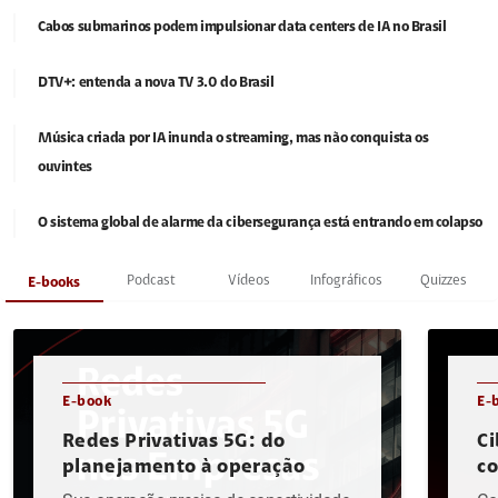
Cabos submarinos podem impulsionar data centers de IA no Brasil
DTV+: entenda a nova TV 3.0 do Brasil
Música criada por IA inunda o streaming, mas não conquista os
ouvintes
O sistema global de alarme da cibersegurança está entrando em colapso
Podcast
Vídeos
Infográficos
Quizzes
E-books
E-book
E-
Redes Privativas 5G: do
Ci
planejamento à operação
c