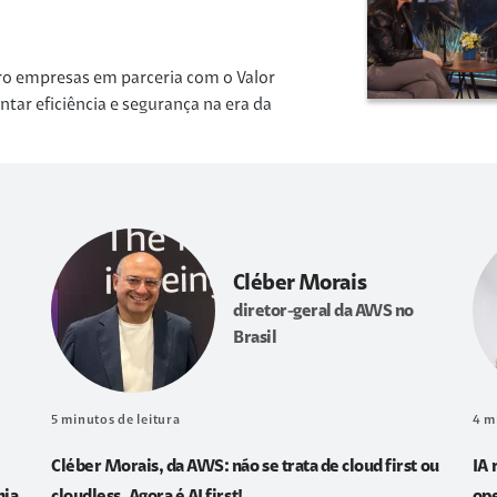
ro empresas em parceria com o Valor
r eficiência e segurança na era da
Cléber Morais
diretor-geral da AWS no
Brasil
5
minutos de leitura
4
m
Cléber Morais, da AWS: não se trata de cloud first ou
IA 