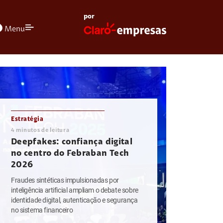
por
olors
Menu
Estratégia
4
minutos de leitura
Deepfakes: confiança digital
no centro do Febraban Tech
2026
Fraudes sintéticas impulsionadas por
inteligência artificial ampliam o debate sobre
identidade digital, autenticação e segurança
no sistema financeiro