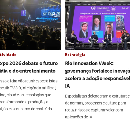
tividade
Estratégia
Expo 2026 debate o futuro
Rio Innovation Week:
ídia e do entretenimento
governança fortalece inovaçã
acelera a adoção responsáve
so e feira vão reunir especialistas
IA
cutir TV 3.0, inteligência artificial,
ng, cloud e as tecnologias que
Especialistas defenderam a estrutura
transformando a produção, a
de normas, processos e cultura para
buição e o consumo de conteúdo
reduzir riscos e capturar valor com
aplicações de IA