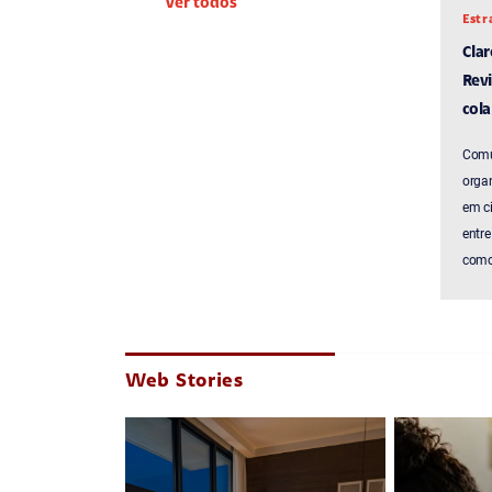
Ver todos
Estr
Cla
Revi
cola
Comu
organ
em c
entre
como 
Web Stories