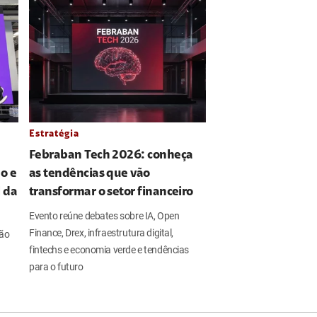
Estratégia
Febraban Tech 2026: conheça
o e
as tendências que vão
l da
transformar o setor financeiro
Evento reúne debates sobre IA, Open
Finance, Drex, infraestrutura digital,
ção
fintechs e economia verde e tendências
para o futuro