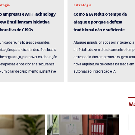
atégia
Estratégia
ro empresas e MIT Technology
Como a IA reduz o tempo de
ew Brasil lançam iniciativa
ataque e por que a defesa
borativa de CISOs
tradicional não é suficiente
nidade reúne líderes de grandes
Ataques impulsionados por inteligência
izações para discutir desafios locais
artificial reduzem drasticamente o temp
ibersegurança, promover colaboração
de resposta das empresas e exigem um
 empresas e posicionar a segurança
nova arquitetura de defesa baseada em
um pilar de crescimento sustentável
automação, integração e IA
Ma