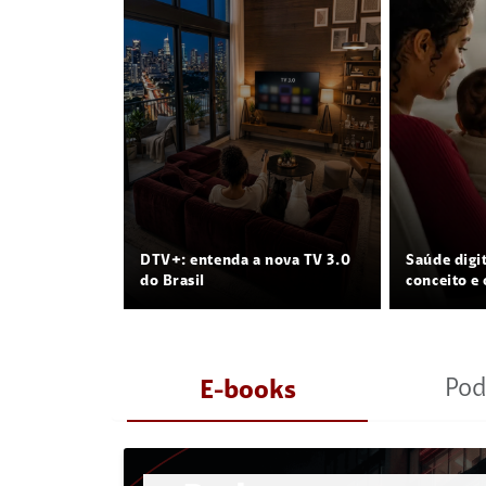
DTV+: entenda a nova TV 3.0
Saúde digi
do Brasil
conceito e 
Pod
E-books