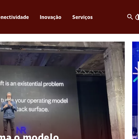
search
invert_c
nectividade
Inovação
Serviços
rma o modelo