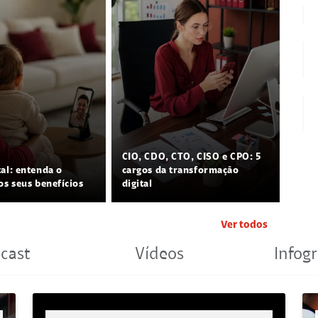
CIO, CDO, CTO, CISO e CPO: 5
tal: entenda o
cargos da transformação
os seus benefícios
digital
Ver todos
cast
Vídeos
Infogr