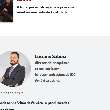
Estratégia
A hiperpersonalização é o próximo
nível no mercado de fidelidade
Luciano Saboia
diretor de pesquisa e
consultoria em
telecomunicações da IDC
América Latina
inutos de leitura
redesenha "chão de fábrica" e produtos das