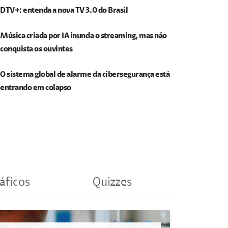
DTV+: entenda a nova TV 3.0 do Brasil
Música criada por IA inunda o streaming, mas não
conquista os ouvintes
O sistema global de alarme da cibersegurança está
entrando em colapso
áficos
Quizzes