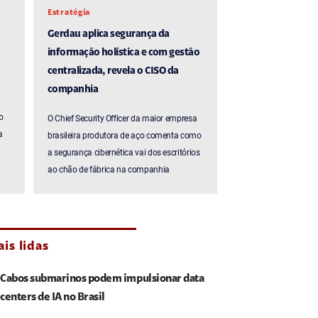
Estratégia
Gerdau aplica segurança da
informação holística e com gestão
centralizada, revela o CISO da
companhia
o
O Chief Security Officer da maior empresa
a
brasileira produtora de aço comenta como
a segurança cibernética vai dos escritórios
ao chão de fábrica na companhia
is lidas
Cabos submarinos podem impulsionar data
centers de IA no Brasil