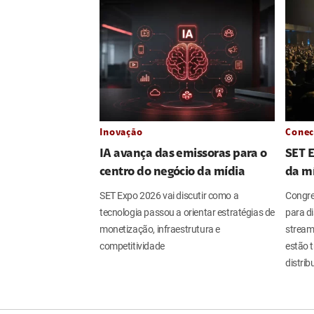
Inovação
Conec
IA avança das emissoras para o
SET 
centro do negócio da mídia
da m
SET Expo 2026 vai discutir como a
Congres
tecnologia passou a orientar estratégias de
para dis
monetização, infraestrutura e
streami
competitividade
estão 
distri