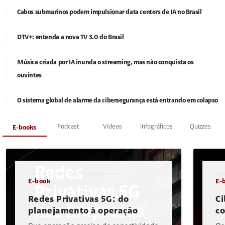
Cabos submarinos podem impulsionar data centers de IA no Brasil
DTV+: entenda a nova TV 3.0 do Brasil
Música criada por IA inunda o streaming, mas não conquista os
ouvintes
O sistema global de alarme da cibersegurança está entrando em colapso
Podcast
Vídeos
Infográficos
Quizzes
E-books
E-book
E-
Redes Privativas 5G: do
Ci
planejamento à operação
c