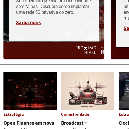
Sua operação precisa de conectividade
Co
sem falhas. Descubra como implantar
pr
uma rede 5G privativa do zero.
en
ma
Saiba mais
Sa
Estratégia
Conectividade
Estra
Open Finance em nova
Broadcast +
Cloc