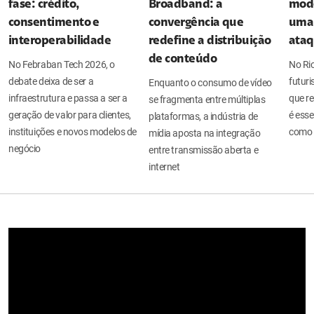
fase: crédito,
Broadband: a
mode
consentimento e
convergência que
uma 
interoperabilidade
redefine a distribuição
ata
de conteúdo
No Febraban Tech 2026, o
No Ri
debate deixa de ser a
futuri
Enquanto o consumo de vídeo
infraestrutura e passa a ser a
que re
se fragmenta entre múltiplas
geração de valor para clientes,
é esse
plataformas, a indústria de
instituições e novos modelos de
como 
mídia aposta na integração
negócio
entre transmissão aberta e
internet