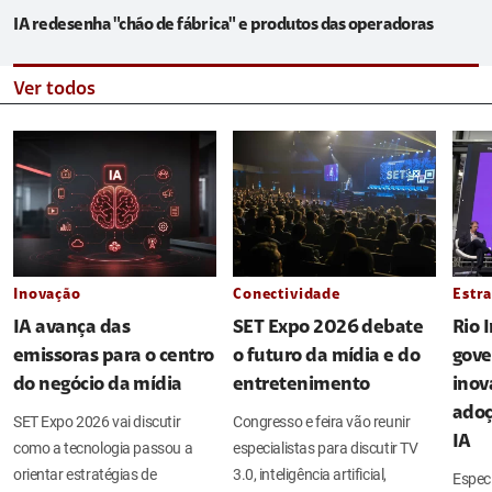
IA redesenha "chão de fábrica" e produtos das operadoras
Ver todos
Inovação
Conectividade
Estra
IA avança das
SET Expo 2026 debate
Rio 
emissoras para o centro
o futuro da mídia e do
gove
do negócio da mídia
entretenimento
inov
adoç
SET Expo 2026 vai discutir
Congresso e feira vão reunir
IA
como a tecnologia passou a
especialistas para discutir TV
orientar estratégias de
3.0, inteligência artificial,
Espec