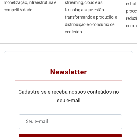
monetização, infraestrutura e
streaming, cloud e as
estru
competitividade
tecnologias que estão
proces
transformando a produção, a
reduzi
distribuição e o consumo de
com a
conteúdo
Newsletter
Cadastre-se e receba nossos conteúdos no
seu e-mail