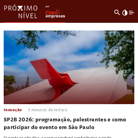
search
invert_colors
Inovação
3
minutos de leitura
SP2B 2026: programação, palestrantes e como
participar do evento em São Paulo
Durante os oito dias, o parque receberá conferências, painéis,