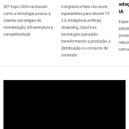
adoç
SET Expo 2026 vai discutir
Congresso e feira vão reunir
IA
como a tecnologia passou a
especialistas para discutir TV
orientar estratégias de
3.0, inteligência artificial,
Espec
monetização, infraestrutura e
streaming, cloud e as
estru
competitividade
tecnologias que estão
proces
transformando a produção, a
reduzi
distribuição e o consumo de
com a
conteúdo