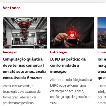
Ver todos
Inovação
Estratégia
Cone
Computação quântica
LGPD na prática: da
IoT 
deve ter uso comercial
conformidade à
máq
em até sete anos, avalia
inovação
cres
executivo da Amazon
que 
Além de atender à legislação, a
LGPD pode se tornar uma
Para Peter DeSantis, a
Expan
estratégia de segurança,
tecnologia deve avançar de
intel
confiança digital e geração de
forma gradual e resolver
por in
valor
problemas específicos
desen