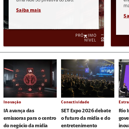
ma
Saiba mais
Sa
Inovação
Conectividade
Estra
IA avança das
SET Expo 2026 debate
Rio 
emissoras para o centro
o futuro da mídia e do
gove
do negócio da mídia
entretenimento
inov