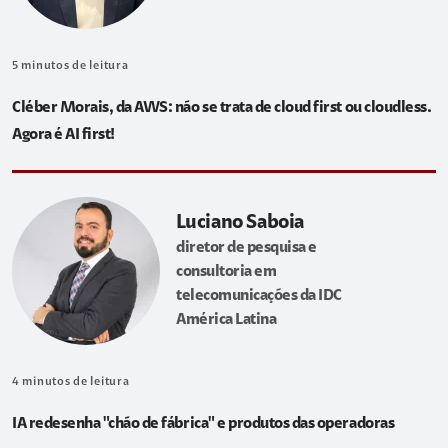
5
minutos de leitura
Cléber Morais, da AWS: não se trata de cloud first ou cloudless.
Agora é AI first!
Luciano Saboia
diretor de pesquisa e
consultoria em
telecomunicações da IDC
América Latina
4
minutos de leitura
IA redesenha "chão de fábrica" e produtos das operadoras