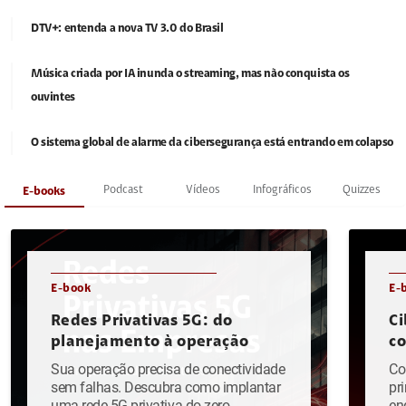
DTV+: entenda a nova TV 3.0 do Brasil
Música criada por IA inunda o streaming, mas não conquista os
ouvintes
O sistema global de alarme da cibersegurança está entrando em colapso
Podcast
Vídeos
Infográficos
Quizzes
E-books
E-book
E-
Redes Privativas 5G: do
Ci
planejamento à operação
c
Sua operação precisa de conectividade
Co
sem falhas. Descubra como implantar
pr
uma rede 5G privativa do zero.
en