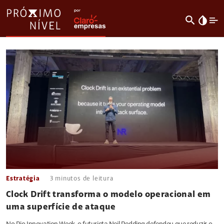
search
invert_colors
Estratégia
3
minutos de leitura
Clock Drift transforma o modelo operacional em
uma superfície de ataque
No Rio Innovation Week, o futurista Neil Redding defendeu que reduzir o