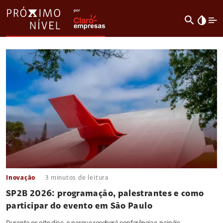
search
invert_colors
Inovação
3
minutos de leitura
SP2B 2026: programação, palestrantes e como
participar do evento em São Paulo
Durante os oito dias, o parque receberá conferências, painéis,