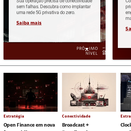
Sua operação precisa de conectividade
Co
sem falhas. Descubra como implantar
pr
uma rede 5G privativa do zero.
en
ma
Saiba mais
Sa
Estratégia
Conectividade
Estra
Open Finance em nova
Broadcast +
Cloc