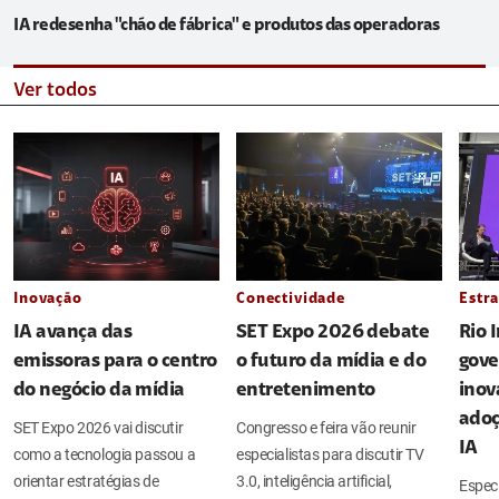
IA redesenha "chão de fábrica" e produtos das operadoras
Ver todos
Inovação
Conectividade
Estra
IA avança das
SET Expo 2026 debate
Rio 
emissoras para o centro
o futuro da mídia e do
gove
do negócio da mídia
entretenimento
inov
adoç
SET Expo 2026 vai discutir
Congresso e feira vão reunir
IA
como a tecnologia passou a
especialistas para discutir TV
orientar estratégias de
3.0, inteligência artificial,
Espec