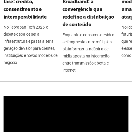
fase: crédito,
Broadband: a
mode
consentimento e
convergência que
uma 
interoperabilidade
redefine a distribuição
ata
de conteúdo
No Febraban Tech 2026, o
No Ri
debate deixa de ser a
futuri
Enquanto o consumo de vídeo
infraestrutura e passa a ser a
que re
se fragmenta entre múltiplas
geração de valor para clientes,
é esse
plataformas, a indústria de
instituições e novos modelos de
como 
mídia aposta na integração
negócio
entre transmissão aberta e
internet