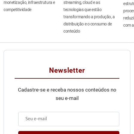
monetização, infraestrutura e
streaming, cloud e as
estru
competitividade
tecnologias que estão
proces
transformando a produção, a
reduzi
distribuição e o consumo de
com a
conteúdo
Newsletter
Cadastre-se e receba nossos conteúdos no
seu e-mail