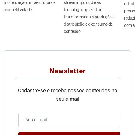
monetização, infraestrutura e
streaming, cloud e as
estru
competitividade
tecnologias que estão
proces
transformando a produção, a
reduzi
distribuição e o consumo de
com a
conteúdo
Newsletter
Cadastre-se e receba nossos conteúdos no
seu e-mail