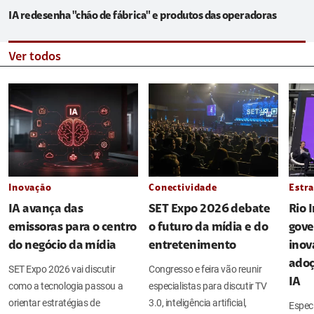
IA redesenha "chão de fábrica" e produtos das operadoras
Ver todos
Inovação
Conectividade
Estra
IA avança das
SET Expo 2026 debate
Rio 
emissoras para o centro
o futuro da mídia e do
gove
do negócio da mídia
entretenimento
inov
adoç
SET Expo 2026 vai discutir
Congresso e feira vão reunir
IA
como a tecnologia passou a
especialistas para discutir TV
orientar estratégias de
3.0, inteligência artificial,
Espec