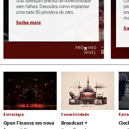
Sua operação precisa de conectividade
Co
sem falhas. Descubra como implantar
pr
uma rede 5G privativa do zero.
en
ma
Saiba mais
Sa
Estratégia
Conectividade
Estra
Open Finance em nova
Broadcast +
Cloc