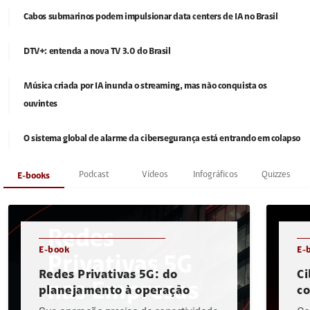
Cabos submarinos podem impulsionar data centers de IA no Brasil
DTV+: entenda a nova TV 3.0 do Brasil
Música criada por IA inunda o streaming, mas não conquista os
ouvintes
O sistema global de alarme da cibersegurança está entrando em colapso
Podcast
Vídeos
Infográficos
Quizzes
E-books
E-book
E-
Redes Privativas 5G: do
Ci
planejamento à operação
c