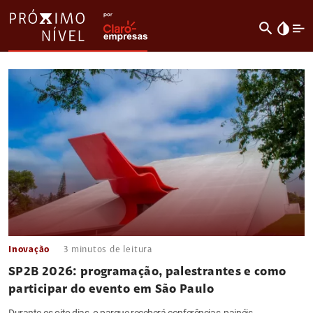
search
invert_colors
Inovação
3
minutos de leitura
SP2B 2026: programação, palestrantes e como
participar do evento em São Paulo
Durante os oito dias, o parque receberá conferências, painéis,