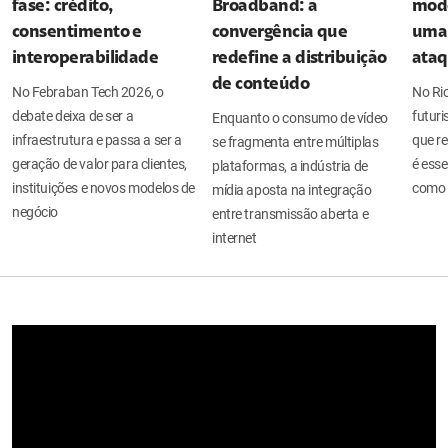
fase: crédito,
Broadband: a
mode
consentimento e
convergência que
uma 
interoperabilidade
redefine a distribuição
ata
de conteúdo
No Febraban Tech 2026, o
No Ri
debate deixa de ser a
futuri
Enquanto o consumo de vídeo
infraestrutura e passa a ser a
que re
se fragmenta entre múltiplas
geração de valor para clientes,
é esse
plataformas, a indústria de
instituições e novos modelos de
como 
mídia aposta na integração
negócio
entre transmissão aberta e
internet