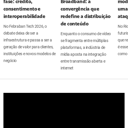
fase: crédito,
Broadband: a
mode
consentimento e
convergência que
uma 
interoperabilidade
redefine a distribuição
ata
de conteúdo
No Febraban Tech 2026, o
No Ri
debate deixa de ser a
futuri
Enquanto o consumo de vídeo
infraestrutura e passa a ser a
que re
se fragmenta entre múltiplas
geração de valor para clientes,
é esse
plataformas, a indústria de
instituições e novos modelos de
como 
mídia aposta na integração
negócio
entre transmissão aberta e
internet