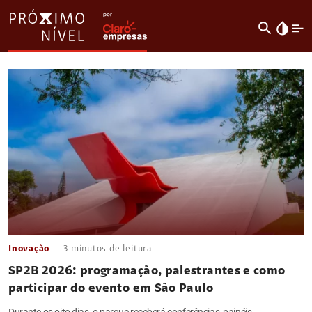
search
invert_colors
Inovação
3
minutos de leitura
SP2B 2026: programação, palestrantes e como
participar do evento em São Paulo
Durante os oito dias, o parque receberá conferências, painéis,