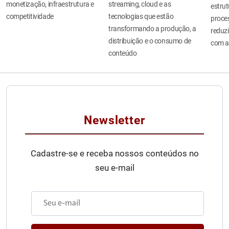
monetização, infraestrutura e
streaming, cloud e as
estru
competitividade
tecnologias que estão
proces
transformando a produção, a
reduzi
distribuição e o consumo de
com a
conteúdo
Newsletter
Cadastre-se e receba nossos conteúdos no
seu e-mail