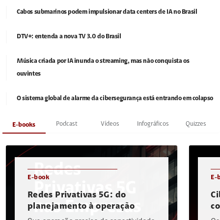
Cabos submarinos podem impulsionar data centers de IA no Brasil
DTV+: entenda a nova TV 3.0 do Brasil
Música criada por IA inunda o streaming, mas não conquista os
ouvintes
O sistema global de alarme da cibersegurança está entrando em colapso
Podcast
Vídeos
Infográficos
Quizzes
E-books
E-book
E-
Redes Privativas 5G: do
Ci
planejamento à operação
c