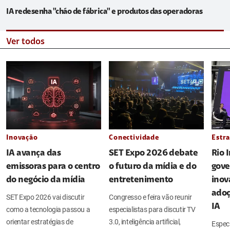
IA redesenha "chão de fábrica" e produtos das operadoras
Ver todos
Inovação
Conectividade
Estra
IA avança das
SET Expo 2026 debate
Rio 
emissoras para o centro
o futuro da mídia e do
gove
do negócio da mídia
entretenimento
inov
adoç
SET Expo 2026 vai discutir
Congresso e feira vão reunir
IA
como a tecnologia passou a
especialistas para discutir TV
orientar estratégias de
3.0, inteligência artificial,
Espec