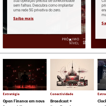
Sua operação precisa de conectividade
Co
sem falhas. Descubra como implantar
pr
uma rede 5G privativa do zero.
en
ma
Saiba mais
Sa
Estratégia
Conectividade
Estra
Open Finance em nova
Broadcast +
Cloc