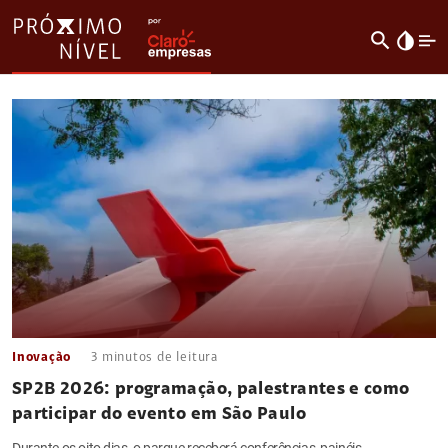
search
invert_colors
Inovação
3
minutos de leitura
SP2B 2026: programação, palestrantes e como
participar do evento em São Paulo
Durante os oito dias, o parque receberá conferências, painéis,