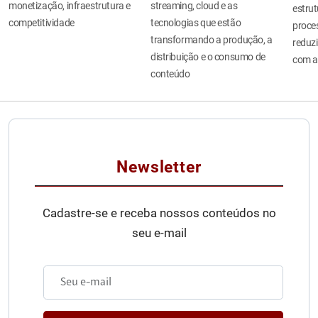
monetização, infraestrutura e
streaming, cloud e as
estru
competitividade
tecnologias que estão
proces
transformando a produção, a
reduzi
distribuição e o consumo de
com a
conteúdo
Newsletter
Cadastre-se e receba nossos conteúdos no
seu e-mail