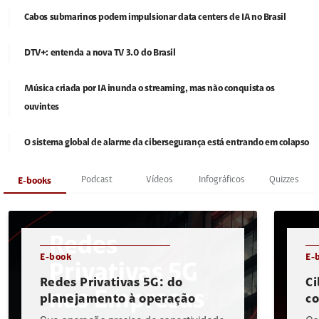
Cabos submarinos podem impulsionar data centers de IA no Brasil
DTV+: entenda a nova TV 3.0 do Brasil
Música criada por IA inunda o streaming, mas não conquista os
ouvintes
O sistema global de alarme da cibersegurança está entrando em colapso
Podcast
Vídeos
Infográficos
Quizzes
E-books
E-book
E-
Redes Privativas 5G: do
Ci
planejamento à operação
c