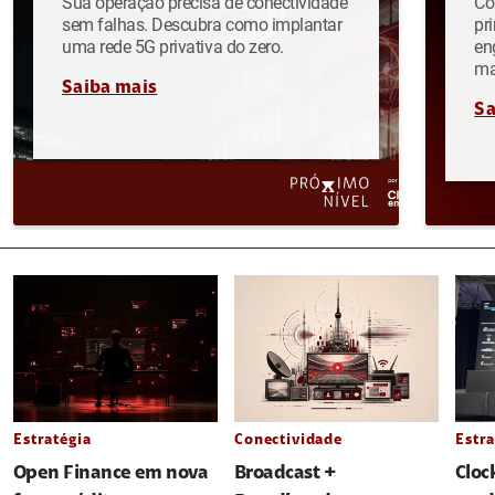
Sua operação precisa de conectividade
Co
sem falhas. Descubra como implantar
pr
uma rede 5G privativa do zero.
en
ma
Saiba mais
Sa
Estratégia
Conectividade
Estra
Open Finance em nova
Broadcast +
Cloc