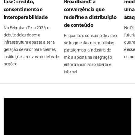
fase: crédito,
Broadband: a
mode
consentimento e
convergência que
uma 
interoperabilidade
redefine a distribuição
ata
de conteúdo
No Febraban Tech 2026, o
No Ri
debate deixa de ser a
futuri
Enquanto o consumo de vídeo
infraestrutura e passa a ser a
que re
se fragmenta entre múltiplas
geração de valor para clientes,
é esse
plataformas, a indústria de
instituições e novos modelos de
como 
mídia aposta na integração
negócio
entre transmissão aberta e
internet