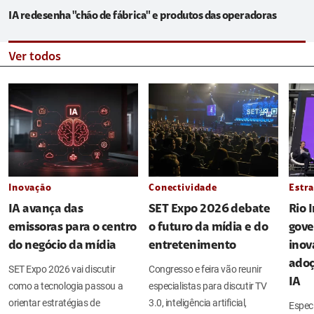
IA redesenha "chão de fábrica" e produtos das operadoras
Ver todos
Inovação
Conectividade
Estra
IA avança das
SET Expo 2026 debate
Rio 
emissoras para o centro
o futuro da mídia e do
gove
do negócio da mídia
entretenimento
inov
adoç
SET Expo 2026 vai discutir
Congresso e feira vão reunir
IA
como a tecnologia passou a
especialistas para discutir TV
orientar estratégias de
3.0, inteligência artificial,
Espec