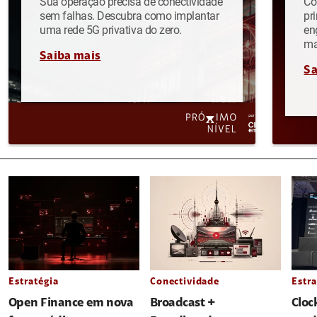
Sua operação precisa de conectividade
Co
sem falhas. Descubra como implantar
pr
uma rede 5G privativa do zero.
en
ma
Saiba mais
Sa
Estratégia
Conectividade
Estra
Open Finance em nova
Broadcast +
Cloc