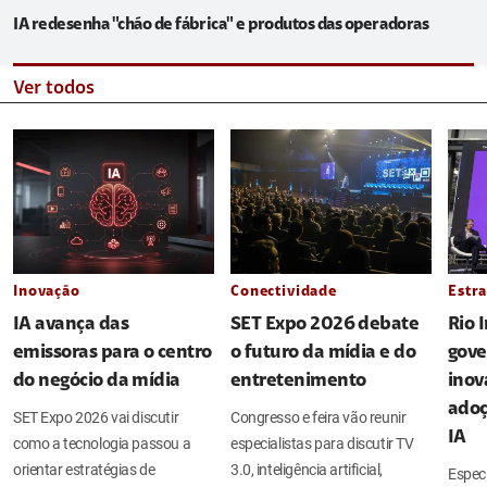
IA redesenha "chão de fábrica" e produtos das operadoras
Ver todos
Inovação
Conectividade
Estra
IA avança das
SET Expo 2026 debate
Rio 
emissoras para o centro
o futuro da mídia e do
gove
do negócio da mídia
entretenimento
inov
adoç
SET Expo 2026 vai discutir
Congresso e feira vão reunir
IA
como a tecnologia passou a
especialistas para discutir TV
orientar estratégias de
3.0, inteligência artificial,
Espec