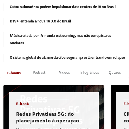
Cabos submarinos podem impulsionar data centers de IA no Brasil
DTV+: entenda a nova TV 3.0 do Brasil
Música criada por IA inunda o streaming, mas não conquista os
ouvintes
O sistema global de alarme da cibersegurança está entrando em colapso
Podcast
Vídeos
Infográficos
Quizzes
E-books
E-book
E-
Redes Privativas 5G: do
Ci
planejamento à operação
c