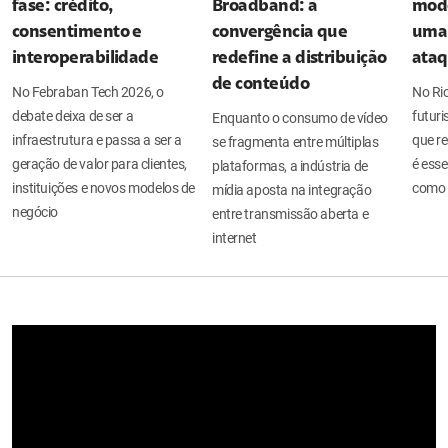
fase: crédito,
Broadband: a
mode
consentimento e
convergência que
uma 
interoperabilidade
redefine a distribuição
ata
de conteúdo
No Febraban Tech 2026, o
No Ri
debate deixa de ser a
futuri
Enquanto o consumo de vídeo
infraestrutura e passa a ser a
que re
se fragmenta entre múltiplas
geração de valor para clientes,
é esse
plataformas, a indústria de
instituições e novos modelos de
como 
mídia aposta na integração
negócio
entre transmissão aberta e
internet