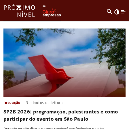
search
invert_colors
Inovação
3
minutos de leitura
SP2B 2026: programação, palestrantes e como
participar do evento em São Paulo
Durante os oito dias, o parque receberá conferências, painéis,