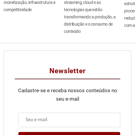
monetização, infraestrutura e
streaming, cloud e as
estru
competitividade
tecnologias que estão
proces
transformando a produção, a
reduzi
distribuição e o consumo de
com a
conteúdo
Newsletter
Cadastre-se e receba nossos conteúdos no
seu e-mail