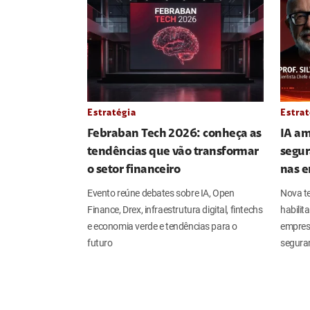
Estratégia
Estrat
Febraban Tech 2026: conheça as
IA am
tendências que vão transformar
segur
o setor financeiro
nas 
Evento reúne debates sobre IA, Open
Nova t
Finance, Drex, infraestrutura digital, fintechs
habilit
e economia verde e tendências para o
empres
futuro
seguran