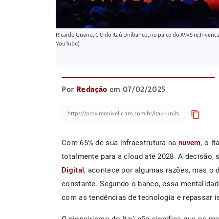
Ricardo Guerra, CIO do Itaú Unibanco, no palco do AWS re:Invent
YouTube)
Por
Redação
em 07/02/2025
content_copy
Com 65% de sua infraestrutura na
nuvem
, o I
totalmente para a cloud até 2028. A decisão,
Digital
, acontece por algumas razões, mas o 
constante. Segundo o banco, essa mentalidade
com as tendências de tecnologia e repassar i
O pioneirismo do Itaú não significa que os ma