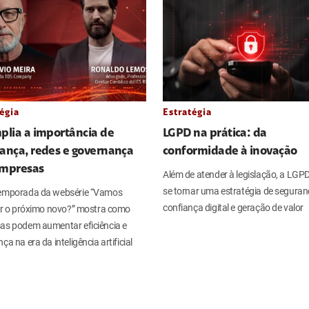
égia
Estratégia
plia a importância de
LGPD na prática: da
ança, redes e governança
conformidade à inovação
empresas
Além de atender à legislação, a LGP
se tornar uma estratégia de seguran
emporada da websérie “Vamos
confiança digital e geração de valor
ar o próximo novo?” mostra como
as podem aumentar eficiência e
ça na era da inteligência artificial