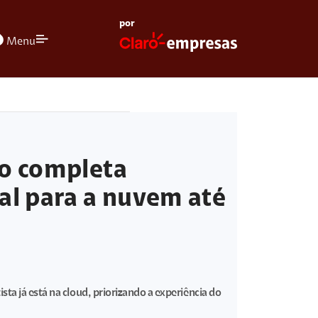
por
olors
Menu
co completa
al para a nuvem até
sta já está na cloud, priorizando a experiência do