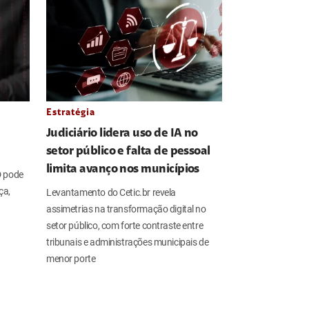
Estratégia
Judiciário lidera uso de IA no
setor público e falta de pessoal
limita avanço nos municípios
D pode
ça,
Levantamento do Cetic.br revela
assimetrias na transformação digital no
setor público, com forte contraste entre
tribunais e administrações municipais de
menor porte