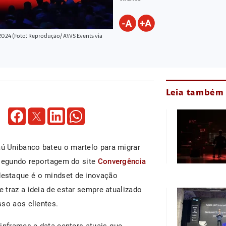
 2024 (Foto: Reprodução/ AWS Events via
Leia também
taú Unibanco bateu o martelo para migrar
 segundo reportagem do site
Convergência
destaque é o mindset de inovação
 traz a ideia de estar sempre atualizado
sso aos clientes.
inframes e data centers atuais que