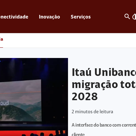
search
invert_c
nectividade
Inovação
Serviços
ia
Itaú Uniban
migração tot
2028
2
minutos de leitura
A interface do banco com correnti
cliente