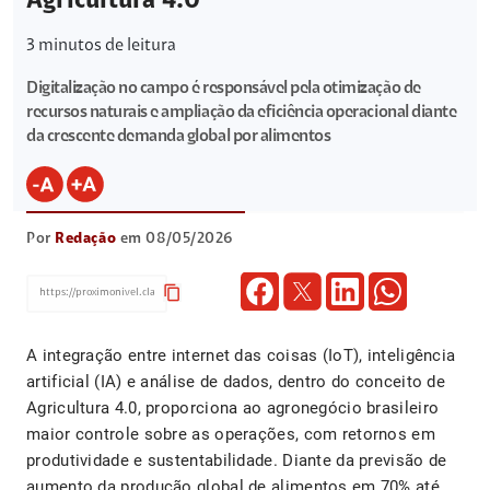
Agricultura 4.0
3
minutos de leitura
Digitalização no campo é responsável pela otimização de
recursos naturais e ampliação da eficiência operacional diante
da crescente demanda global por alimentos
Por
Redação
em 08/05/2026
content_copy
A integração entre internet das coisas (IoT), inteligência
artificial (IA) e análise de dados, dentro do conceito de
Agricultura 4.0, proporciona ao agronegócio brasileiro
maior controle sobre as operações, com retornos em
produtividade e sustentabilidade. Diante da previsão de
aumento da produção global de alimentos em 70% até