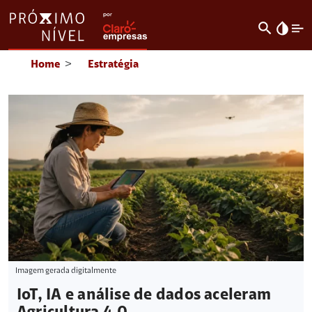
search
invert_colors
Home
>
Estratégia
Imagem gerada digitalmente
IoT, IA e análise de dados aceleram