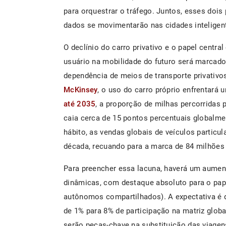
para orquestrar o tráfego. Juntos, esses doi
dados se movimentarão nas cidades inteligen
O declínio do carro privativo e o papel centr
usuário na mobilidade do futuro será marcad
dependência de meios de transporte privativ
McKinsey
, o uso do carro próprio enfrentará 
até 2035
, a proporção de milhas percorridas 
caia cerca de 15 pontos percentuais globalm
hábito, as vendas globais de veículos particul
década, recuando para a marca de 84 milhões 
Para preencher essa lacuna, haverá um aument
dinâmicas, com destaque absoluto para o pa
autônomos compartilhados). A expectativa é
de 1% para 8% de participação na matriz globa
serão peças-chave na substituição das viagen