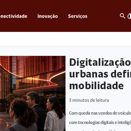
search
invert_c
nectividade
Inovação
Serviços
Digitalização
urbanas defi
mobilidade
3
minutos de leitura
Com queda nas vendas de veículos
com tecnologias digitais e intelig