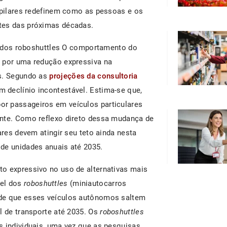
s pilares redefinem como as pessoas e os
tes das próximas décadas.
al dos roboshuttles O comportamento do
o por uma redução expressiva na
os. Segundo as
projeções da consultoria
um declínio incontestável. Estima-se que,
por passageiros em veículos particulares
ente. Como reflexo direto dessa mudança de
ares devem atingir seu teto ainda nesta
de unidades anuais até 2035.
o expressivo no uso de alternativas mais
pel dos
roboshuttles
(miniautocarros
 de que esses veículos autônomos saltem
l de transporte até 2035. Os
roboshuttles
s individuais, uma vez que as pesquisas