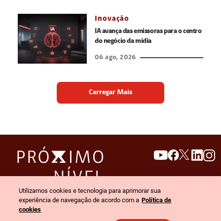
Inovação
IA avança das emissoras para o centro
do negócio da mídia
06 ago, 2026
Carregar Mais
search
invert_colors
Utilizamos cookies e tecnologia para aprimorar sua
Menu
experiência de navegação de acordo com a
Política de
cookies