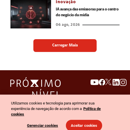
Inovação
IA avança das emissoras para o centro
do negócio da mídia
06 ago, 2026
Carregar Mais
search
invert_colors
Utilizamos cookies e tecnologia para aprimorar sua
Menu
experiência de navegação de acordo com a
Política de
cookies
© 2026 Claro empresas. Todos os direitos reservados.
Gerenciar cookies
Aceitar cookies
Política de privacidade