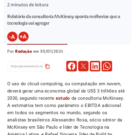
2
minutos de leitura
Relatório da consultoria McKinsey aponta melhorias que a
tecnologia vai agregar
Por
Redação
em 30/01/2024
content_copy
O uso do cloud computing, ou computação em nuvem,
deverá gerar uma economia global de US$ 3 trilhões até
2030, segundo recente
estudo
da consultoria McKinsey.
A estimativa tem como parâmetro o EBITDA adicional
em todos os segmentos no mundo, segundo os
analistas brasileiros Alessandro Rosa, sócio sênior da
McKinsey em São Paulo e líder de Tecnologia na
América Latina, e Rafael Siqueira, líder de Build by