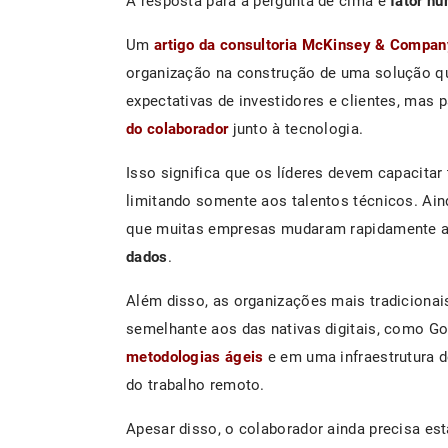
A resposta para a pergunta de cima é
fator h
Um
artigo da consultoria McKinsey & Compan
organização na construção de uma solução 
expectativas de investidores e clientes, mas
do colaborador
junto à tecnologia.
Isso significa que os líderes devem capacitar
limitando somente aos talentos técnicos. Ai
que muitas empresas mudaram rapidamente 
dados
.
Além disso, as organizações mais tradicion
semelhante aos das nativas digitais, como G
metodologias ágeis
e em uma infraestrutura 
do trabalho remoto.
Apesar disso, o colaborador ainda precisa es