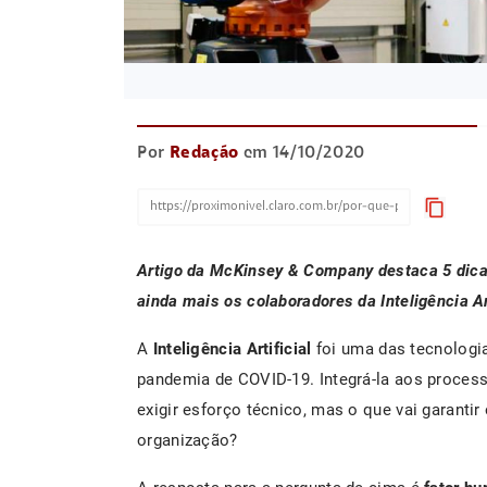
Por
Redação
em 14/10/2020
content_copy
Artigo da McKinsey & Company destaca 5 dic
ainda mais os colaboradores da Inteligência Art
A
Inteligência Artificial
foi uma das tecnologi
pandemia de COVID-19. Integrá-la aos proce
exigir esforço técnico, mas o que vai garanti
organização?