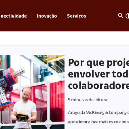
search
invert_c
nectividade
Inovação
Serviços
Por que proj
envolver tod
colaborador
5
minutos de leitura
Artigo da McKinsey & Company d
aproximar ainda mais os colaborad