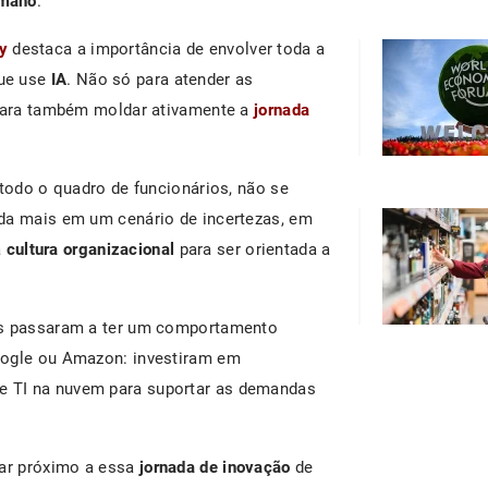
umano
.
y
destaca a importância de envolver toda a
que use
IA
. Não só para atender as
 para também moldar ativamente a
jornada
 todo o quadro de funcionários, não se
nda mais em um cenário de incertezas, em
a
cultura organizacional
para ser orientada a
ais passaram a ter um comportamento
oogle ou Amazon: investiram em
de TI na nuvem para suportar as demandas
tar próximo a essa
jornada de inovação
de