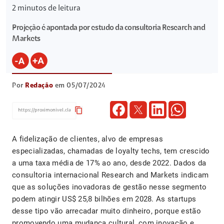
2
minutos de leitura
Projeção é apontada por estudo da consultoria Research and
Markets
Por
Redação
em 05/07/2024
content_copy
A fidelização de clientes, alvo de empresas
especializadas, chamadas de loyalty techs, tem crescido
a uma taxa média de 17% ao ano, desde 2022. Dados da
consultoria internacional Research and Markets indicam
que as soluções inovadoras de gestão nesse segmento
podem atingir US$ 25,8 bilhões em 2028. As startups
desse tipo vão arrecadar muito dinheiro, porque estão
promovendo uma mudança cultural, com inovação e