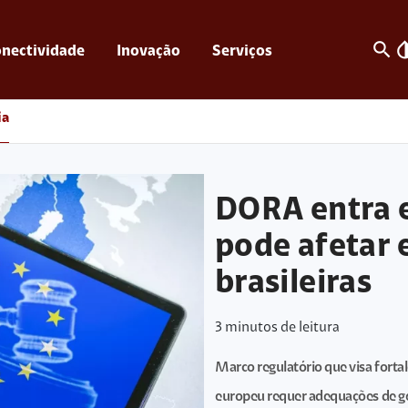
search
invert_c
nectividade
Inovação
Serviços
ia
DORA entra e
pode afetar
brasileiras
3
minutos de leitura
Marco regulatório que visa fortale
europeu requer adequações de ge