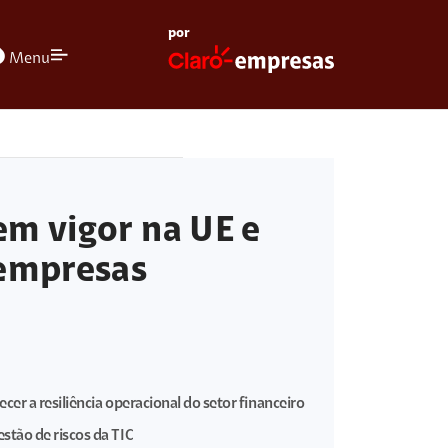
por
olors
Menu
m vigor na UE e
 empresas
cer a resiliência operacional do setor financeiro
stão de riscos da TIC