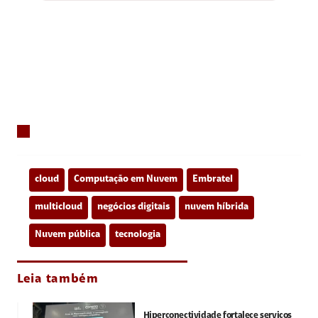
cloud
Computação em Nuvem
Embratel
multicloud
negócios digitais
nuvem híbrida
Nuvem pública
tecnologia
Leia também
Hiperconectividade fortalece serviços