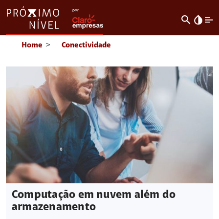
search
invert_colors
Home
>
Conectividade
Computação em nuvem além do
armazenamento