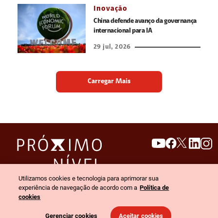
Inovação
China defende avanço da governança
internacional para IA
29 jul, 2026
Carregar Mais
search
invert_colors
Utilizamos cookies e tecnologia para aprimorar sua
Menu
experiência de navegação de acordo com a
Política de
cookies
© 2026 Claro empresas. Todos os direitos reservados.
Gerenciar cookies
Aceitar cookies