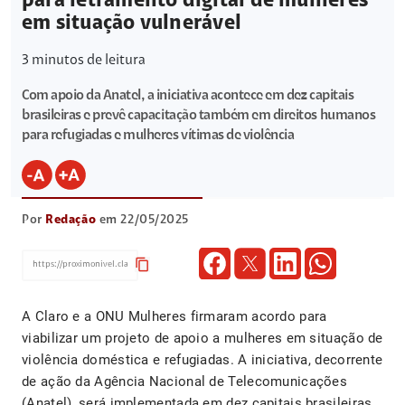
para letramento digital de mulheres
em situação vulnerável
3
minutos de leitura
Com apoio da Anatel, a iniciativa acontece em dez capitais
brasileiras e prevê capacitação também em direitos humanos
para refugiadas e mulheres vítimas de violência
Por
Redação
em 22/05/2025
content_copy
A Claro e a ONU Mulheres firmaram acordo para
viabilizar um projeto de apoio a mulheres em situação de
violência doméstica e refugiadas. A iniciativa, decorrente
de ação da Agência Nacional de Telecomunicações
(Anatel), será implementada em dez capitais brasileiras