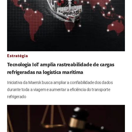
Estratégia
Tecnologia IoT amplia rastreabilidade de cargas
refrigeradas na logística marítima
Iniciativa da Maersk busca ampliar a confiabilidade dos dados
durante toda a viagem e aumentar a eficiência do transporte
refrigerado