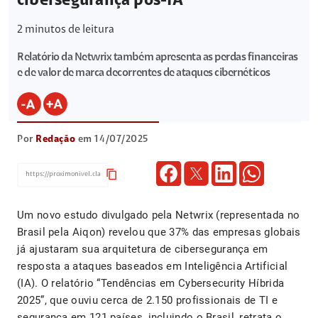
cibersegurança pós-IA
2
minutos de leitura
Relatório da Netwrix também apresenta as perdas financeiras
e de valor de marca decorrentes de ataques cibernéticos
Por
Redação
em 14/07/2025
content_copy
Um novo estudo divulgado pela Netwrix (representada no
Brasil pela Aiqon) revelou que 37% das empresas globais
já ajustaram sua arquitetura de cibersegurança em
resposta a ataques baseados em Inteligência Artificial
(IA). O relatório “Tendências em Cybersecurity Híbrida
2025”, que ouviu cerca de 2.150 profissionais de TI e
segurança em 121 países, incluindo o Brasil, retrata o