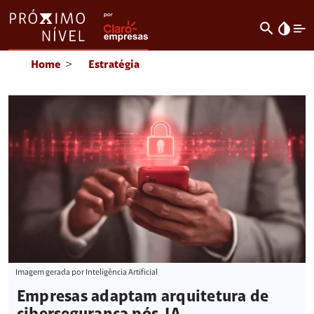
search
invert_colors
Home
>
Estratégia
Imagem gerada por Inteligência Artificial
Empresas adaptam arquitetura de