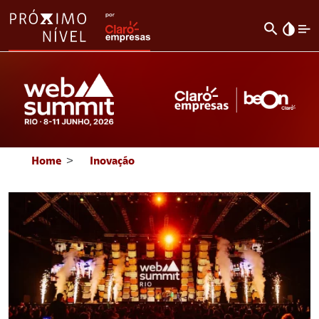
search
invert_colors
Home
>
Inovação