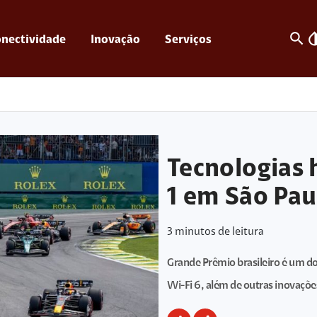
search
invert_c
nectividade
Inovação
Serviços
Tecnologias 
1 em São Pau
3
minutos de leitura
Grande Prêmio brasileiro é um d
Wi-Fi 6, além de outras inovaçõe