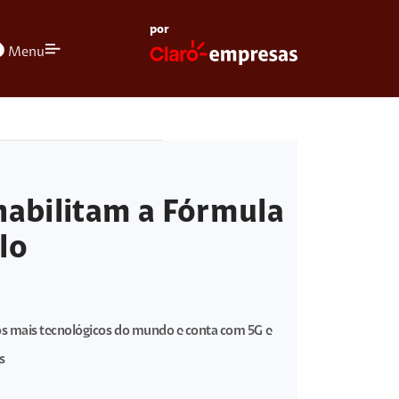
por
olors
Menu
habilitam a Fórmula
lo
os mais tecnológicos do mundo e conta com 5G e
s