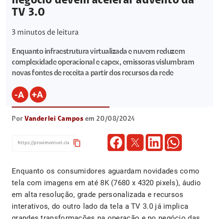
negócio devem acelerar advento da
TV 3.0
3
minutos de leitura
Enquanto infraestrutura virtualizada e nuvem reduzem
complexidade operacional e capex, emissoras vislumbram
novas fontes de receita a partir dos recursos da rede
Por
Vanderlei Campos
em 20/08/2024
content_copy
Enquanto os consumidores aguardam novidades como
tela com imagens em até 8K (7680 x 4320 pixels), áudio
em alta resolução, grade personalizada e recursos
interativos, do outro lado da tela a TV 3.0 já implica
grandes transformações na operação e no negócio das