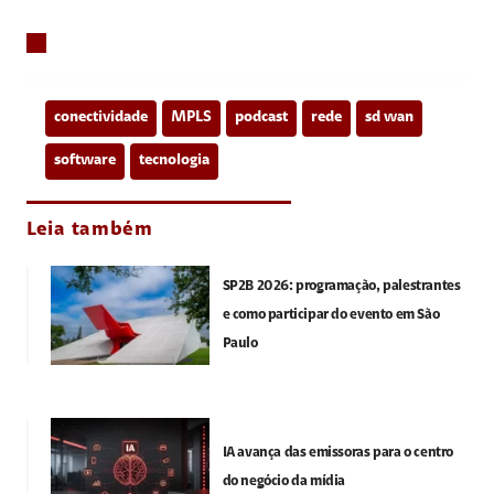
conectividade
MPLS
podcast
rede
sd wan
software
tecnologia
Leia também
SP2B 2026: programação, palestrantes
e como participar do evento em São
Paulo
IA avança das emissoras para o centro
do negócio da mídia