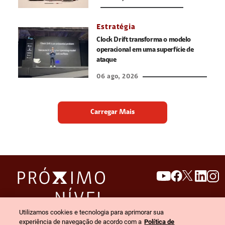
Estratégia
Clock Drift transforma o modelo
operacional em uma superfície de
ataque
06 ago, 2026
Carregar Mais
search
invert_colors
Utilizamos cookies e tecnologia para aprimorar sua
Menu
experiência de navegação de acordo com a
Política de