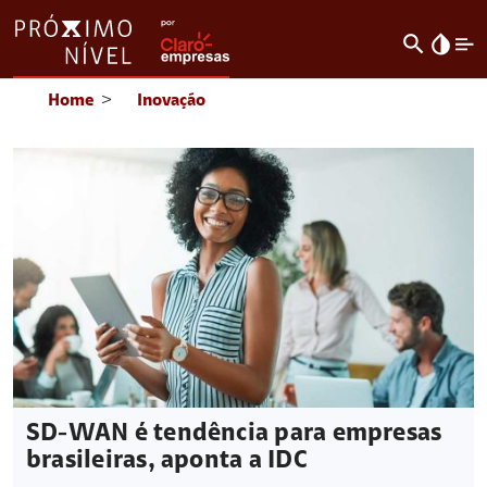
search
invert_colors
Home
>
Inovação
SD-WAN é tendência para empresas
brasileiras, aponta a IDC